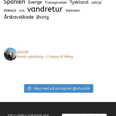
Spanien
Tyskland
Sverige
udstyr
Transsylvanien
vandretur
Unesco
Vietnam
USA
Årskavalkade
Østrig
afootdk
Dansk rejseblog :-) Happy & Hiking
Følg med på Instagram @afootdk
FØLG VORES EVENTYR HER