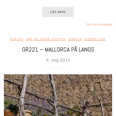
LÆS MERE
Skriv en kommentar
EUROPA
,
SMÅ OG STORE EVENTYR
,
SPANIEN
,
VANDRETURE
GR221 – MALLORCA PÅ LANGS
6. maj 2014