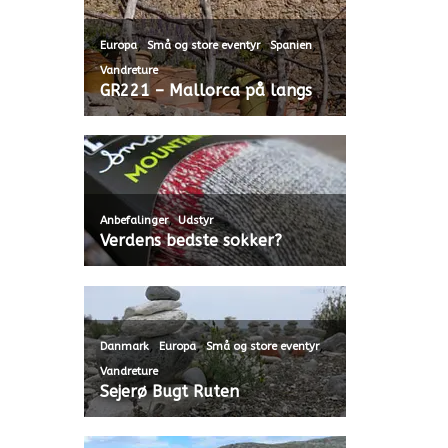
,
,
,
Europa
Små og store eventyr
Spanien
Vandreture
GR221 – Mallorca på langs
,
Anbefalinger
Udstyr
Verdens bedste sokker?
,
,
,
Danmark
Europa
Små og store eventyr
Vandreture
Sejerø Bugt Ruten