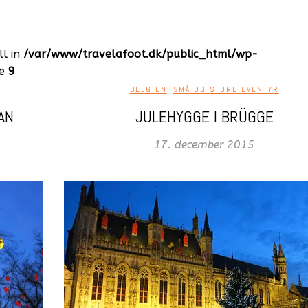
ll in
/var/www/travelafoot.dk/public_html/wp-
ne
9
BELGIEN
,
SMÅ OG STORE EVENTYR
AN
JULEHYGGE I BRÜGGE
17. december 2015