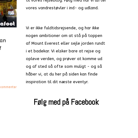
til vores rejseblog. Følg med når vi lufter
vores vandrestøvler i ind- og udland.
Vi er ikke fuldtidsrejsende, og har ikke
nogen ambitioner om at stå på toppen
kan
af Mount Everest eller sejle jorden rundt
f
i et badekar. Vi elsker bare at rejse og
opleve verden, og prøver at komme ud
og af sted så ofte som muligt - og så
håber vi, at du her på siden kan finde
inspiration til dit næste eventyr.
 kommentar
Følg med på Facebook