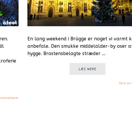
ren.
En lang weekend i Brügge er noget vi varmt 
il
anbefale. Den smukke middelalder-by oser a
hygge. Brostensbelagte stræder …
kroferie
LÆS MERE
Skriv en
kommentarer