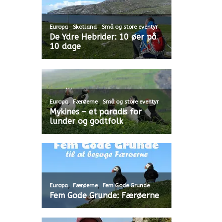
,
,
Europa
Skotland
Små og store eventyr
De Ydre Hebrider: 10 øer på
10 dage
,
,
Europa
Færøerne
Små og store eventyr
Mykines – et paradis for
lunder og godtfolk
,
,
Europa
Færøerne
Fem Gode Grunde
Fem Gode Grunde: Færøerne