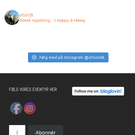
afootdk
Dansk rejseblog :-) Happy & Hiking
Følg med på Instagram @afootdk
FØLG VORES EVENTYR HER
E-mail-adresse
Abonnér