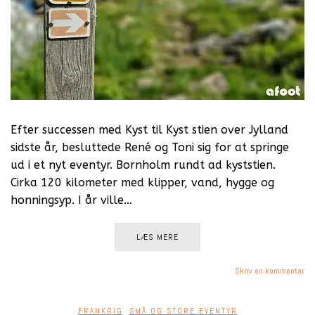
Efter successen med Kyst til Kyst stien over Jylland
sidste år, besluttede René og Toni sig for at springe
ud i et nyt eventyr. Bornholm rundt ad kyststien.
Cirka 120 kilometer med klipper, vand, hygge og
honningsyp. I år ville…
LÆS MERE
Skriv en kommentar
FRANKRIG
,
SMÅ OG STORE EVENTYR