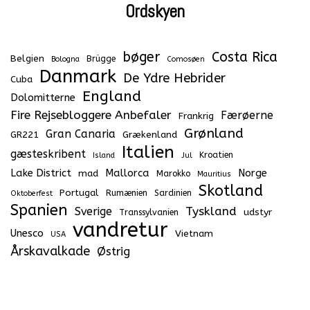
Ordskyen
bøger
Costa Rica
Belgien
Brügge
Bologna
Comosøen
Danmark
De Ydre Hebrider
Cuba
England
Dolomitterne
Fire Rejsebloggere Anbefaler
Færøerne
Frankrig
Grønland
Gran Canaria
GR221
Grækenland
Italien
gæsteskribent
Kroatien
Island
Jul
Lake District
Mallorca
Norge
mad
Marokko
Mauritius
Skotland
Portugal
Rumænien
Sardinien
Oktoberfest
Spanien
Tyskland
Sverige
udstyr
Transsylvanien
vandretur
Unesco
Vietnam
USA
Årskavalkade
Østrig