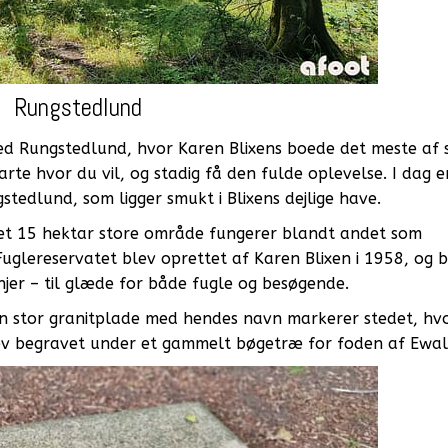
Rungstedlund
ed Rungstedlund, hvor Karen Blixens boede det meste af si
rte hvor du vil, og stadig få den fulde oplevelse. I dag e
tedlund, som ligger smukt i Blixens dejlige have.
det 15 hektar store område fungerer blandt andet som
Fuglereservatet blev oprettet af Karen Blixen i 1958, og b
njer – til glæde for både fugle og besøgende.
n stor granitplade med hendes navn markerer stedet, hv
lev begravet under et gammelt bøgetræ for foden af Ewal