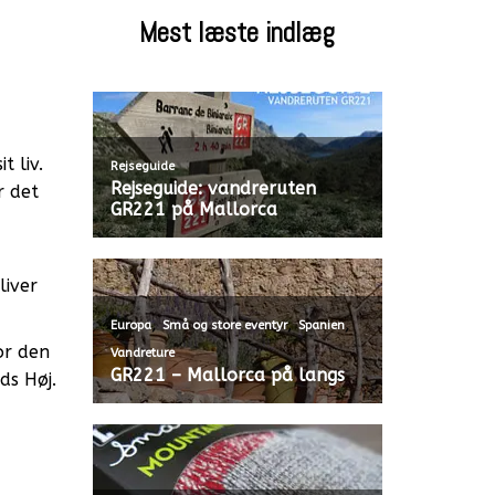
Mest læste indlæg
t liv.
Rejseguide
Rejseguide: vandreruten
r det
GR221 på Mallorca
liver
,
,
,
Europa
Små og store eventyr
Spanien
or den
Vandreture
GR221 – Mallorca på langs
ds Høj.