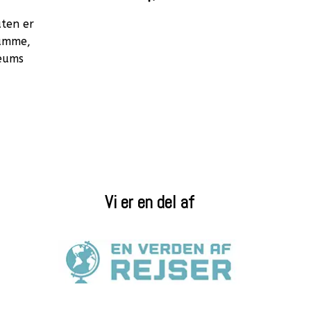
uten er
samme,
seums
Vi er en del af