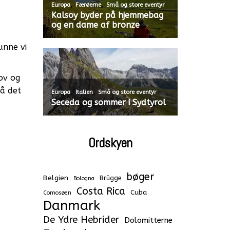
,
,
Europa
Færøerne
Små og store eventyr
Kalsoy byder på hjemmebag
og en dame af bronze
unne vi
ov og
på det
,
,
Europa
Italien
Små og store eventyr
Seceda og sommer i Sydtyrol
Ordskyen
bøger
Belgien
Brügge
Bologna
Costa Rica
Cuba
Comosøen
Danmark
De Ydre Hebrider
Dolomitterne