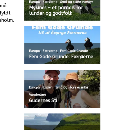
,
,
Europa
Færøerne
Små og store eventyr
små
Mykines – et paradis for
fyldt
lunder og godtfolk
rsholm,
,
,
Europa
Færøerne
Fem Gode Grunde
Fem Gode Grunde: Færøerne
,
,
,
Europa
Italien
Små og store eventyr
Vandreture
Gudernes Sti