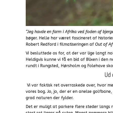
“Jeg havde en farm i Afrika ved foden af bjerg
bøger. Helle har været fascineret af histori
Robert Redford i filmatiseringen af
Out of Af
Vi besluttede os for, at der var lige langt n
Heldigvis kunne vi få en bid af Blixen i den
rundt i Rungsted, Hørsholm og Folehave sko
Ud 
Vi var faktisk ret overraskede over, hvor me
vores bog. Jo, jo, der er en anelse golfbane,
grad naturen der fylder.
Det er muligt at parkere flere steder langs
stort set ligger på ruten. Meget nemmere bli