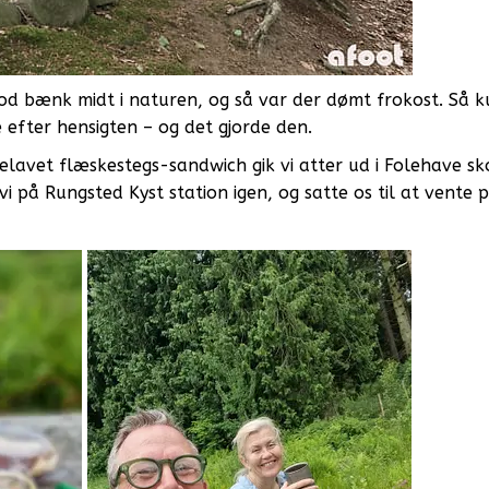
od bænk midt i naturen, og så var der dømt frokost. Så k
 efter hensigten – og det gjorde den.
elavet flæskestegs-sandwich gik vi atter ud i Folehave sk
i på Rungsted Kyst station igen, og satte os til at vente 