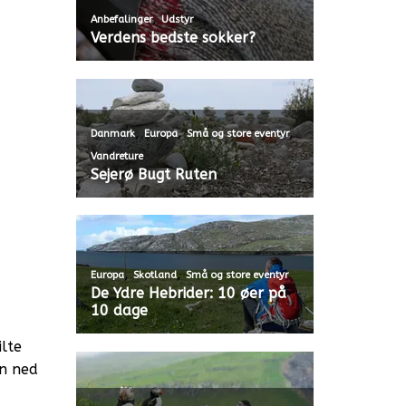
,
Anbefalinger
Udstyr
Verdens bedste sokker?
,
,
,
Danmark
Europa
Små og store eventyr
Vandreture
Sejerø Bugt Ruten
,
,
Europa
Skotland
Små og store eventyr
De Ydre Hebrider: 10 øer på
10 dage
ilte
en ned