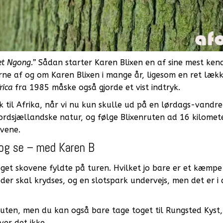
et Ngong.”
Sådan starter Karen Blixen en af sine mest ken
erne af og om Karen Blixen i mange år, ligesom en ret læk
rica
fra 1985 måske også gjorde et vist indtryk.
ok til Afrika, når vi nu kun skulle ud på en lørdags-vandre
 nordsjællandske natur, og følge Blixenruten ad 16 kilomet
vene.
og se – med Karen B
get skovene fyldte på turen. Hvilket jo bare er et kæmpe 
 der skal krydses, og en slotspark undervejs, men det er i
 ruten, men du kan også bare tage toget til Rungsted Kyst
ver det ikke.