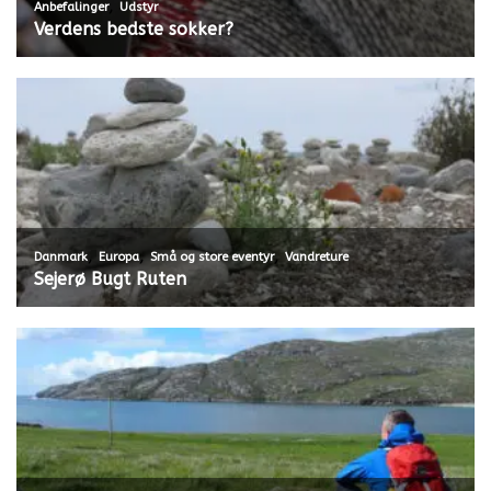
,
Anbefalinger
Udstyr
Verdens bedste sokker?
,
,
,
Danmark
Europa
Små og store eventyr
Vandreture
Sejerø Bugt Ruten