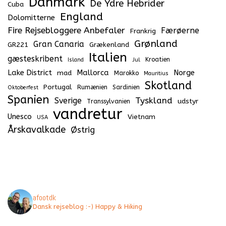
Danmark
De Ydre Hebrider
Cuba
England
Dolomitterne
Fire Rejsebloggere Anbefaler
Færøerne
Frankrig
Grønland
Gran Canaria
GR221
Grækenland
Italien
gæsteskribent
Kroatien
Island
Jul
Lake District
Mallorca
Norge
mad
Marokko
Mauritius
Skotland
Portugal
Rumænien
Sardinien
Oktoberfest
Spanien
Tyskland
Sverige
udstyr
Transsylvanien
vandretur
Unesco
Vietnam
USA
Årskavalkade
Østrig
afootdk
Dansk rejseblog :-) Happy & Hiking