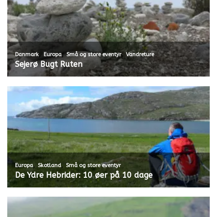
,
,
,
Danmark
Europa
Små og store eventyr
Vandreture
Sejerø Bugt Ruten
,
,
Europa
Skotland
Små og store eventyr
De Ydre Hebrider: 10 øer på 10 dage