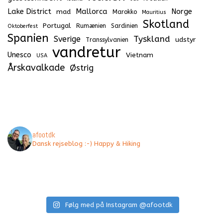
Lake District
Mallorca
Norge
mad
Marokko
Mauritius
Skotland
Portugal
Rumænien
Sardinien
Oktoberfest
Spanien
Tyskland
Sverige
udstyr
Transsylvanien
vandretur
Unesco
Vietnam
USA
Årskavalkade
Østrig
afootdk
Dansk rejseblog :-) Happy & Hiking
Følg med på Instagram @afootdk