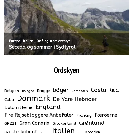
,
,
Europa
Italien
Små og store eventyr
Seceda og sommer i Sydtyrol
Ordskyen
bøger
Costa Rica
Belgien
Brügge
Bologna
Comosøen
Danmark
De Ydre Hebrider
Cuba
England
Dolomitterne
Fire Rejsebloggere Anbefaler
Færøerne
Frankrig
Grønland
Gran Canaria
GR221
Grækenland
Italien
gæsteskribent
Kroatien
Island
Jul