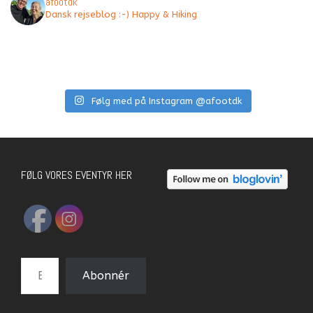
afootdk
Dansk rejseblog :-) Happy & Hiking
Følg med på Instagram @afootdk
FØLG VORES EVENTYR HER
E-mail-adresse
Abonnér