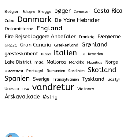
bøger
Costa Rica
Belgien
Brügge
Bologna
Comosøen
Danmark
De Ydre Hebrider
Cuba
England
Dolomitterne
Fire Rejsebloggere Anbefaler
Færøerne
Frankrig
Grønland
Gran Canaria
GR221
Grækenland
Italien
gæsteskribent
Kroatien
Island
Jul
Lake District
Mallorca
Norge
mad
Marokko
Mauritius
Skotland
Portugal
Rumænien
Sardinien
Oktoberfest
Spanien
Tyskland
Sverige
udstyr
Transsylvanien
vandretur
Unesco
Vietnam
USA
Årskavalkade
Østrig