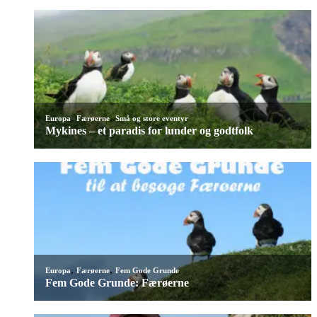
,
,
Europa
Færøerne
Små og store eventyr
Mykines – et paradis for lunder og godtfolk
,
,
Europa
Færøerne
Fem Gode Grunde
Fem Gode Grunde: Færøerne