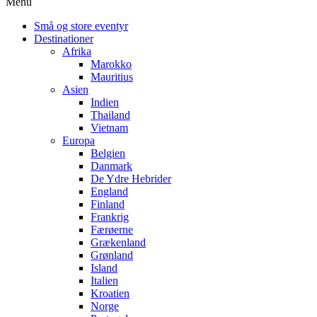
Menu
Små og store eventyr
Destinationer
Afrika
Marokko
Mauritius
Asien
Indien
Thailand
Vietnam
Europa
Belgien
Danmark
De Ydre Hebrider
England
Finland
Frankrig
Færøerne
Grækenland
Grønland
Island
Italien
Kroatien
Norge