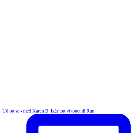
Ud og se - med Karen B. Igår tog vi toget til Run