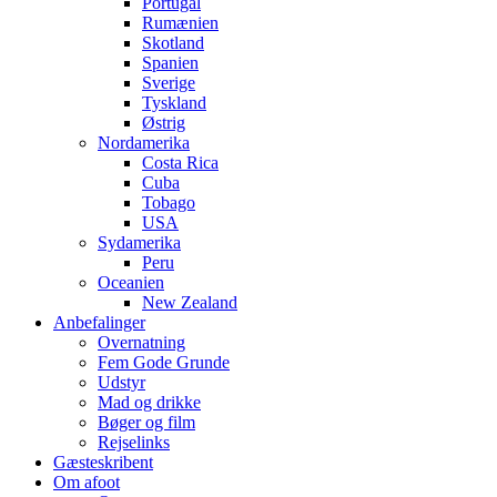
Portugal
Rumænien
Skotland
Spanien
Sverige
Tyskland
Østrig
Nordamerika
Costa Rica
Cuba
Tobago
USA
Sydamerika
Peru
Oceanien
New Zealand
Anbefalinger
Overnatning
Fem Gode Grunde
Udstyr
Mad og drikke
Bøger og film
Rejselinks
Gæsteskribent
Om afoot