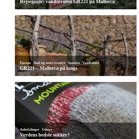
Rejseguide: vandreruten GR221 på Mallorca
,
,
,
Europa
Små og store eventyr
Spanien
Vandreture
GR221 – Mallorca på langs
,
Anbefalinger
Udstyr
Verdens bedste sokker?