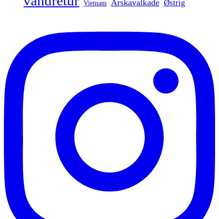
vandretur
Årskavalkade
Østrig
Vietnam