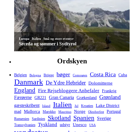
,
,
Europa
Italien
Små og store eventyr
Seceda og sommer i Sydtyrol
Ordskyen
bøger
Costa Rica
Belgien
Cuba
Brügge
Bologna
Comosøen
Danmark
De Ydre Hebrider
Dolomitterne
England
Fire Rejsebloggere Anbefaler
Frankrig
Grønland
Færøerne
Gran Canaria
GR221
Grækenland
Italien
gæsteskribent
Lake District
Kroatien
Island
Jul
Mallorca
Norge
mad
Portugal
Marokko
Mauritius
Oktoberfest
Spanien
Skotland
Sverige
Rumænien
Sardinien
Tyskland
Unesco
udstyr
Transsylvanien
USA