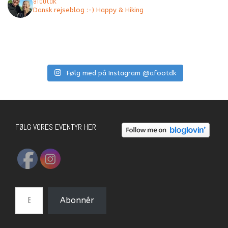
afootdk
Dansk rejseblog :-) Happy & Hiking
Følg med på Instagram @afootdk
FØLG VORES EVENTYR HER
E-mail-adresse
Abonnér