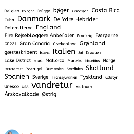
bøger
Costa Rica
Belgien
Brügge
Bologna
Comosøen
Danmark
De Ydre Hebrider
Cuba
England
Dolomitterne
Fire Rejsebloggere Anbefaler
Færøerne
Frankrig
Grønland
Gran Canaria
GR221
Grækenland
Italien
gæsteskribent
Kroatien
Island
Jul
Lake District
Mallorca
Norge
mad
Marokko
Mauritius
Skotland
Portugal
Rumænien
Sardinien
Oktoberfest
Spanien
Tyskland
Sverige
udstyr
Transsylvanien
vandretur
Unesco
Vietnam
USA
Årskavalkade
Østrig