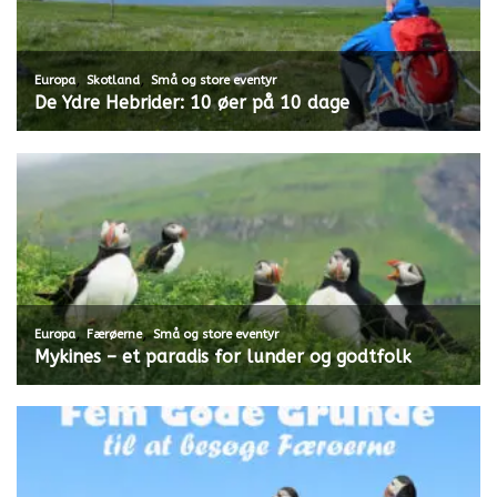
,
,
Europa
Skotland
Små og store eventyr
De Ydre Hebrider: 10 øer på 10 dage
,
,
Europa
Færøerne
Små og store eventyr
Mykines – et paradis for lunder og godtfolk