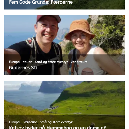
Fem Gode Grunde: Færøerne
,
,
,
Europa
Italien
Små og store eventyr
Vandreture
Gudernes Sti
,
,
Europa
Færøerne
Små og store eventyr
Kalsoy byder på hjemmebag og en dame af