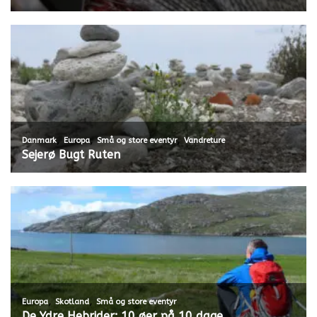
,
,
,
Danmark
Europa
Små og store eventyr
Vandreture
Sejerø Bugt Ruten
,
,
Europa
Skotland
Små og store eventyr
De Ydre Hebrider: 10 øer på 10 dage