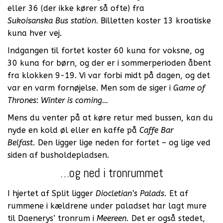
eller 36 (der ikke kører så ofte) fra
Sukoisanska Bus station
. Billetten koster 13 kroatiske
kuna hver vej.
Indgangen til fortet koster 60 kuna for voksne, og
30 kuna for børn, og der er i sommerperioden åbent
fra klokken 9-19. Vi var forbi midt på dagen, og det
var en varm fornøjelse. Men som de siger i
Game of
Thrones
:
Winter is coming…
Mens du venter på at køre retur med bussen, kan du
nyde en kold øl eller en kaffe på
Caffe Bar
Belfast.
Den ligger lige neden for fortet – og lige ved
siden af busholdepladsen.
…og ned i tronrummet
I hjertet af Split ligger
Diocletian’s Palads.
Et af
rummene i kældrene under paladset har lagt mure
til Daenerys’ tronrum i
Meereen.
Det er også stedet,