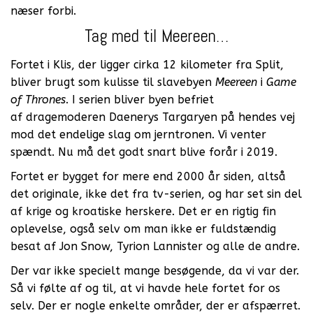
næser forbi.
Tag med til Meereen…
Fortet i Klis, der ligger cirka 12 kilometer fra Split,
bliver brugt som kulisse til slavebyen
Meereen
i
Game
of Thrones
. I serien bliver byen befriet
af dragemoderen Daenerys Targaryen på hendes vej
mod det endelige slag om jerntronen. Vi venter
spændt. Nu må det godt snart blive forår i 2019.
Fortet er bygget for mere end 2000 år siden, altså
det originale, ikke det fra tv-serien, og har set sin del
af krige og kroatiske herskere. Det er en rigtig fin
oplevelse, også selv om man ikke er fuldstændig
besat af Jon Snow, Tyrion Lannister og alle de andre.
Der var ikke specielt mange besøgende, da vi var der.
Så vi følte af og til, at vi havde hele fortet for os
selv. Der er nogle enkelte områder, der er afspærret.