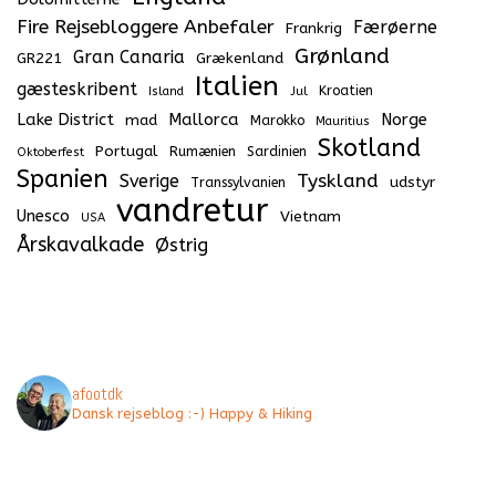
Fire Rejsebloggere Anbefaler
Færøerne
Frankrig
Grønland
Gran Canaria
GR221
Grækenland
Italien
gæsteskribent
Kroatien
Island
Jul
Lake District
Mallorca
Norge
mad
Marokko
Mauritius
Skotland
Portugal
Rumænien
Sardinien
Oktoberfest
Spanien
Tyskland
Sverige
udstyr
Transsylvanien
vandretur
Unesco
Vietnam
USA
Årskavalkade
Østrig
afootdk
Dansk rejseblog :-) Happy & Hiking