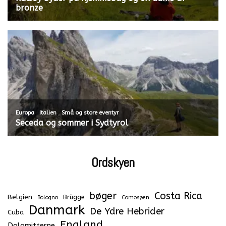
bronze
,
,
Europa
Italien
Små og store eventyr
Seceda og sommer i Sydtyrol
Ordskyen
bøger
Costa Rica
Belgien
Brügge
Bologna
Comosøen
Danmark
De Ydre Hebrider
Cuba
England
Dolomitterne