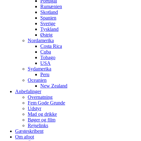
Portugal
Rumænien
Skotland
Spanien
Sverige
Tyskland
Østrig
Nordamerika
Costa Rica
Cuba
Tobago
USA
Sydamerika
Peru
Oceanien
New Zealand
Anbefalinger
Overnatning
Fem Gode Grunde
Udstyr
Mad og drikke
Bøger og film
Rejselinks
Gæsteskribent
Om afoot