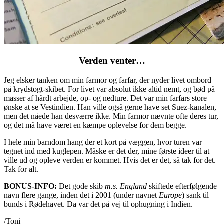
Verden venter…
Jeg elsker tanken om min farmor og farfar, der nyder livet ombord
på krydstogt-skibet. For livet var absolut ikke altid nemt, og bød på
masser af hårdt arbejde, op- og nedture. Det var min farfars store
ønske at se Vestindien. Han ville også gerne have set Suez-kanalen,
men det nåede han desværre ikke. Min farmor nævnte ofte deres tur,
og det må have været en kæmpe oplevelse for dem begge.
I hele min barndom hang der et kort på væggen, hvor turen var
tegnet ind med kuglepen. Måske er det der, mine første ideer til at
ville ud og opleve verden er kommet. Hvis det er det, så tak for det.
Tak for alt.
BONUS-INFO:
Det gode skib
m.s. England
skiftede efterfølgende
navn flere gange, inden det i 2001 (under navnet
Europe
) sank til
bunds i Rødehavet. Da var det på vej til ophugning i Indien.
/Toni