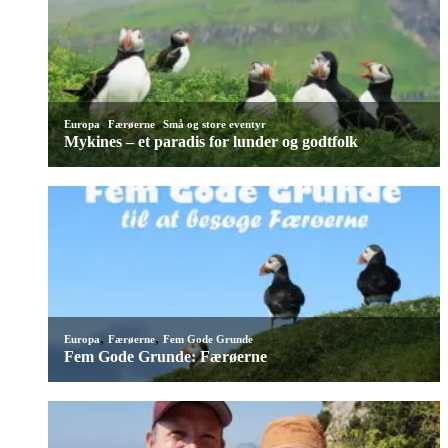
,
,
Europa
Færøerne
Små og store eventyr
Mykines – et paradis for lunder og godtfolk
,
,
Europa
Færøerne
Fem Gode Grunde
Fem Gode Grunde: Færøerne