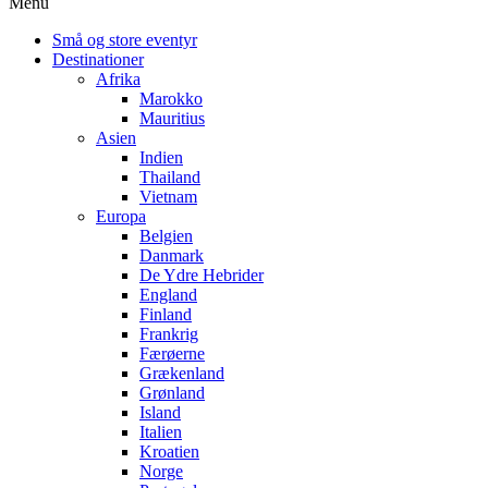
Menu
Små og store eventyr
Destinationer
Afrika
Marokko
Mauritius
Asien
Indien
Thailand
Vietnam
Europa
Belgien
Danmark
De Ydre Hebrider
England
Finland
Frankrig
Færøerne
Grækenland
Grønland
Island
Italien
Kroatien
Norge