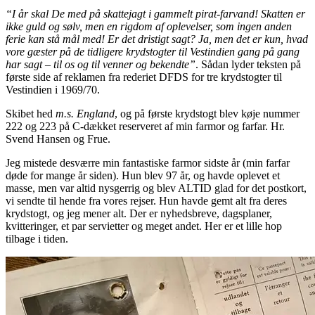
“I år skal De med på skattejagt i gammelt pirat-farvand! Skatten er
ikke guld og sølv, men en rigdom af oplevelser, som ingen anden
ferie kan stå mål med! Er det dristigt sagt? Ja, men det er kun, hvad
vore gæster på de tidligere krydstogter til Vestindien gang på gang
har sagt – til os og til venner og bekendte”
. Sådan lyder teksten på
første side af reklamen fra rederiet DFDS for tre krydstogter til
Vestindien i 1969/70.
Skibet hed
m.s. England
, og på første krydstogt blev køje nummer
222 og 223 på C-dækket reserveret af min farmor og farfar. Hr.
Svend Hansen og Frue.
Jeg mistede desværre min fantastiske farmor sidste år (min farfar
døde for mange år siden). Hun blev 97 år, og havde oplevet et
masse, men var altid nysgerrig og blev ALTID glad for det postkort,
vi sendte til hende fra vores rejser. Hun havde gemt alt fra deres
krydstogt, og jeg mener alt. Der er nyhedsbreve, dagsplaner,
kvitteringer, et par servietter og meget andet. Her er et lille hop
tilbage i tiden.