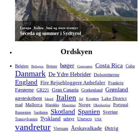
,
,
Europa
Italien
Små og store eventyr
Seceda og sommer i Sydtyrol
Ordskyen
bøger
Costa Rica
Belgien
Cuba
Brügge
Bologna
Comosøen
Danmark
De Ydre Hebrider
Dolomitterne
England
Fire Rejsebloggere Anbefaler
Frankrig
Grønland
Færøerne
Gran Canaria
GR221
Grækenland
Italien
gæsteskribent
Lake District
Kroatien
Island
Jul
Mallorca
Norge
mad
Portugal
Marokko
Mauritius
Oktoberfest
Spanien
Skotland
Sverige
Rumænien
Sardinien
Tyskland
Unesco
udstyr
Transsylvanien
USA
vandretur
Årskavalkade
Østrig
Vietnam