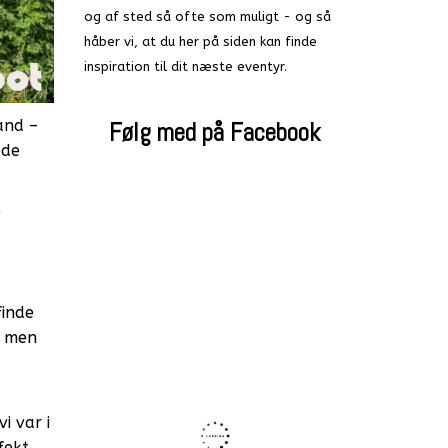
og af sted så ofte som muligt - og så
håber vi, at du her på siden kan finde
inspiration til dit næste eventyr.
and –
Følg med på Facebook
ede
e
finde
, men
i var i
fekt.