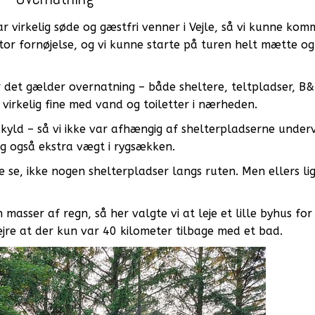
 virkelig søde og gæstfri venner i Vejle, så vi kunne kom
or fornøjelse, og vi kunne starte på turen helt mætte og
 det gælder overnatning – både sheltere, teltpladser, B
virkelig fine med vand og toiletter i nærheden.
kyld – så vi ikke var afhængig af shelterpladserne underv
ig også ekstra vægt i rygsækken.
ne se, ikke nogen shelterpladser langs ruten. Men ellers li
asser af regn, så her valgte vi at leje et lille byhus for
fejre at der kun var 40 kilometer tilbage med et bad.