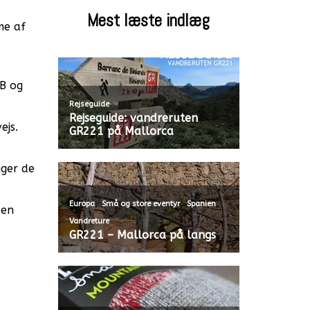
Mest læste indlæg
me af
&B og
Rejseguide
Rejseguide: vandreruten
ejs.
GR221 på Mallorca
gger de
,
,
,
Europa
Små og store eventyr
Spanien
 en
Vandreture
GR221 – Mallorca på langs