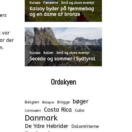
,
,
Europa
Færøerne
Små og store eventyr
Kalsoy byder på hjemmebag
og en dame af bronze
ers
t var
ar der
n.
,
,
Europa
Italien
Små og store eventyr
Seceda og sommer i Sydtyrol
Ordskyen
bøger
Belgien
Brügge
Bologna
Costa Rica
Cuba
Comosøen
Danmark
De Ydre Hebrider
Dolomitterne