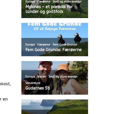
,
,
Europa
Færøerne
Små og store eventyr
Mykines – et paradis for
lunder og godtfolk
,
,
Europa
Færøerne
Fem Gode Grunde
Fem Gode Grunde: Færøerne
,
,
,
Europa
Italien
Små og store eventyr
Vandreture
okost,
Gudernes Sti
r en