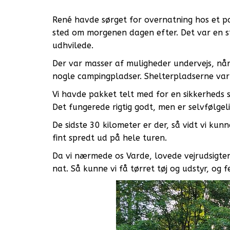
René havde sørget for overnatning hos et par
sted om morgenen dagen efter. Det var en st
udhvilede.
Der var masser af muligheder undervejs, når
nogle campingpladser. Shelterpladserne var 
Vi havde pakket telt med for en sikkerheds s
Det fungerede rigtig godt, men er selvfølgel
De sidste 30 kilometer er der, så vidt vi kun
fint spredt ud på hele turen.
Da vi nærmede os Varde, lovede vejrudsigten m
nat. Så kunne vi få tørret tøj og udstyr, og 