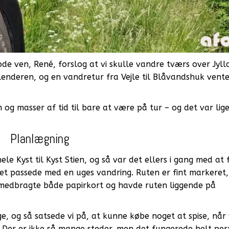
de ven, René, forslog at vi skulle vandre tværs over Jyll
i kalenderen, og en vandretur fra Vejle til Blåvandshuk vent
og masser af tid til bare at være på tur – og det var lig
Planlægning
ele Kyst til Kyst Stien, og så var det ellers i gang med at 
det passede med en uges vandring. Ruten er fint markeret
i medbragte både papirkort og havde ruten liggende på
, og så satsede vi på, at kunne købe noget at spise, når v
Der er ikke så mange steder, men det fungerede helt per