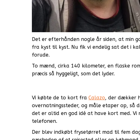
Det er efterhånden nogle år siden, at min go
fra kyst til kyst. Nu fik vi endelig sat det 
forude.
To mænd, cirka 140 kilometer, en flaske rom 
præcis så hyggeligt, som det lyder.
Vi købte de to kort fra
Calazo
, der dækker h
overnatningssteder, og måle etaper op, så 
det er altid en god idé at have kort med. V
telefonen.
Der blev indkøbt frysetørret mad til fem dage
nærheden af et spisested eller en købmand. 