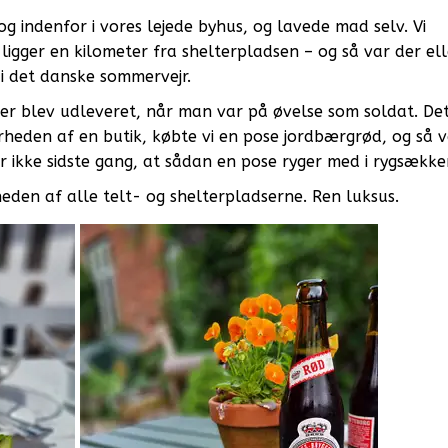
og indenfor i vores lejede byhus, og lavede mad selv. Vi
gger en kilometer fra shelterpladsen – og så var der ell
l i det danske sommervejr.
der blev udleveret, når man var på øvelse som soldat. De
heden af en butik, købte vi en pose jordbærgrød, og så v
r ikke sidste gang, at sådan en pose ryger med i rygsække
heden af alle telt- og shelterpladserne. Ren luksus.