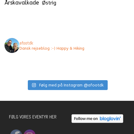
Årskavalkade
Østrig
afootdk
Dansk rejseblog :-) Happy & Hiking
Følg med på Instagram @afootdk
FØLG VORES EVENTYR HER