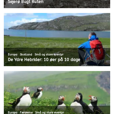
Sejerø Bugt Ruten
,
,
Europa
Skotland
Små og store eventyr
De Ydre Hebrider: 10 øer på 10 dage
,
,
Europa
Færøerne
Små og store eventyr