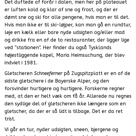
Det duftede af forår i dalen, men her på plateauet
er luften kold og klar af sne og frost, og der er
dømt sne og ski for alle pengene, hvis man er til det.
Hvis man ikke er til ski-løjper, kan man gå en rundtur,
leje en kælk eller bare nyde udsigten og/eller mad
og drikke fra en af de to restauranter, der ligger lige
ved “stationen”. Her finder du også Tysklands
højestliggende kapel, Maria Heimsuchung, der blev
indviet i 1981.
Gletscheren
Schneeferner
på Zugspitzplatt er en af de
sidste gletschere i de Bayerske Alper, og den
forsvinder hurtigere og hurtigere. Forskerne regner
med, at den er helt væk om få år. Allerede nu regnes
den sydlige del af gletscheren ikke længere som en
gletscher, da der er så lidt is tilbage. Det er da ret
trist.
Vi går en tur, nyder udsigten, sneen, bjergene og