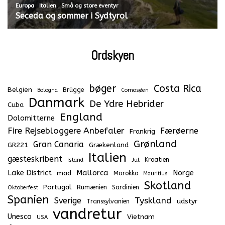
,
,
Europa
Italien
Små og store eventyr
Seceda og sommer i Sydtyrol
Ordskyen
bøger
Costa Rica
Belgien
Brügge
Bologna
Comosøen
Danmark
De Ydre Hebrider
Cuba
England
Dolomitterne
Fire Rejsebloggere Anbefaler
Færøerne
Frankrig
Grønland
Gran Canaria
GR221
Grækenland
Italien
gæsteskribent
Kroatien
Island
Jul
Lake District
Mallorca
Norge
mad
Marokko
Mauritius
Skotland
Portugal
Rumænien
Sardinien
Oktoberfest
Spanien
Tyskland
Sverige
udstyr
Transsylvanien
vandretur
Unesco
Vietnam
USA