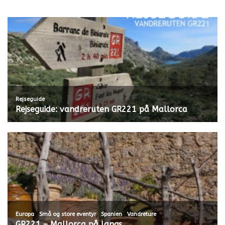
Rejseguide
Rejseguide: vandreruten GR221 på Mallorca
,
,
,
Europa
Små og store eventyr
Spanien
Vandreture
GR221 – Mallorca på langs