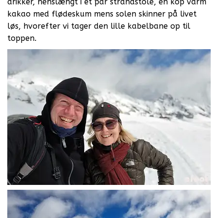
drikker, henslængt i et par strandstole, en kop varm
kakao med flødeskum mens solen skinner på livet
løs, hvorefter vi tager den lille kabelbane op til
toppen.