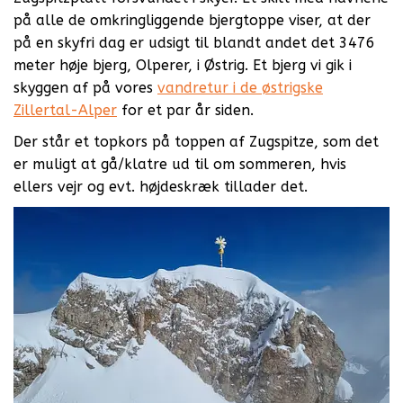
på alle de omkringliggende bjergtoppe viser, at der
på en skyfri dag er udsigt til blandt andet det 3476
meter høje bjerg, Olperer, i Østrig. Et bjerg vi gik i
skyggen af på vores
vandretur i de østrigske
Zillertal-Alper
for et par år siden.
Der står et topkors på toppen af Zugspitze, som det
er muligt at gå/klatre ud til om sommeren, hvis
ellers vejr og evt. højdeskræk tillader det.