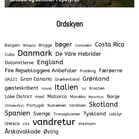
Ordskyen
bøger
Costa Rica
Belgien
Brügge
Bologna
Comosøen
Danmark
De Ydre Hebrider
Cuba
England
Dolomitterne
Fire Rejsebloggere Anbefaler
Færøerne
Frankrig
Grønland
Gran Canaria
GR221
Grækenland
Italien
gæsteskribent
Kroatien
Island
Jul
Lake District
Mallorca
Norge
mad
Marokko
Mauritius
Skotland
Portugal
Rumænien
Sardinien
Oktoberfest
Spanien
Tyskland
Sverige
udstyr
Transsylvanien
vandretur
Unesco
Vietnam
USA
Årskavalkade
Østrig