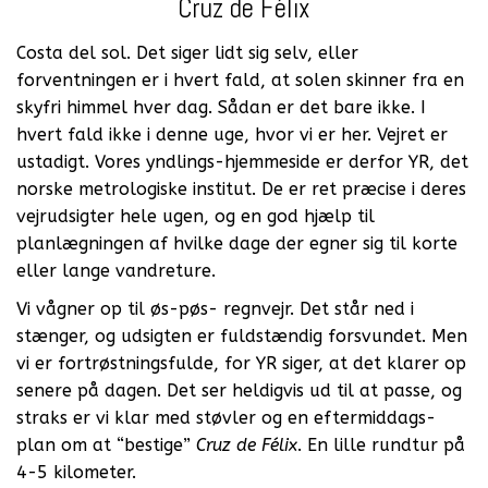
Cruz de Félix
Costa del sol. Det siger lidt sig selv, eller
forventningen er i hvert fald, at solen skinner fra en
skyfri himmel hver dag. Sådan er det bare ikke. I
hvert fald ikke i denne uge, hvor vi er her. Vejret er
ustadigt. Vores yndlings-hjemmeside er derfor YR, det
norske metrologiske institut. De er ret præcise i deres
vejrudsigter hele ugen, og en god hjælp til
planlægningen af hvilke dage der egner sig til korte
eller lange vandreture.
Vi vågner op til øs-pøs- regnvejr. Det står ned i
stænger, og udsigten er fuldstændig forsvundet. Men
vi er fortrøstningsfulde, for YR siger, at det klarer op
senere på dagen. Det ser heldigvis ud til at passe, og
straks er vi klar med støvler og en eftermiddags-
plan om at “bestige”
Cruz de Félix
. En lille rundtur på
4-5 kilometer.