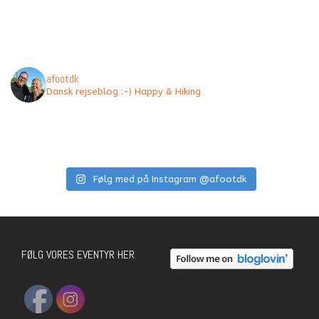
afootdk
Dansk rejseblog :-) Happy & Hiking
Følg med på Instagram @afootdk
FØLG VORES EVENTYR HER