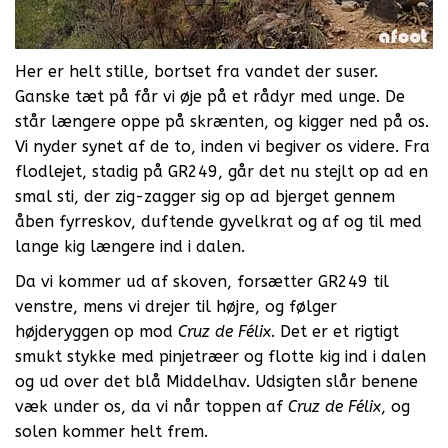
Her er helt stille, bortset fra vandet der suser.
Ganske tæt på får vi øje på et rådyr med unge. De
står længere oppe på skrænten, og kigger ned på os.
Vi nyder synet af de to, inden vi begiver os videre. Fra
flodlejet, stadig på GR249, går det nu stejlt op ad en
smal sti, der zig-zagger sig op ad bjerget gennem
åben fyrreskov, duftende gyvelkrat og af og til med
lange kig længere ind i dalen.
Da vi kommer ud af skoven, forsætter GR249 til
venstre, mens vi drejer til højre, og følger
højderyggen op mod
Cruz de Félix
. Det er et rigtigt
smukt stykke med pinjetræer og flotte kig ind i dalen
og ud over det blå Middelhav. Udsigten slår benene
væk under os, da vi når toppen af
Cruz de Félix
, og
solen kommer helt frem.