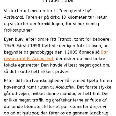
El Acebuchal
Vi starter ud med en tur til “den glemte by”
Acebuchal
. Turen er på cirka 13 kilometer tur-retur,
og vi starter om formiddagen, for vi har nemlig
frokostplaner.
Byen blev, efter ordre fra Franco, tømt for beboere i
1949. Først i 1998 flyttede der igen folk til byen, og
begyndte at genopbygge den. I 2005 åbnede så
Bar
restaurant El Acebuchal
, der disker op med lækre
lokale egnsretter. Den havde vi læst meget godt om,
så det skulle helt sikkert prøves.
Efter lidt startvanskeligheder får vi med hjælp fra en
havemand ramt ruten til
Acebuchal
. Det første stykke
går ad vejen, hvilket denne mandag er helt fint. Der
er ikke meget trafik, og grøftekanterne er fulde af
duftende blomster. Efter et par kilometer drejer vi
op ad et hjulspor, der fører os op gennem landbrug