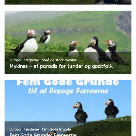
,
,
Europa
Færøerne
Små og store eventyr
Mykines – et paradis for lunder og godtfolk
,
,
Europa
Færøerne
Fem Gode Grunde
Fem Gode Grunde: Færøerne