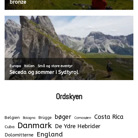
bronze
,
,
Europa
Italien
Små og store eventyr
Seceda og sommer i Sydtyrol
Ordskyen
bøger
Costa Rica
Belgien
Brügge
Bologna
Comosøen
Danmark
De Ydre Hebrider
Cuba
England
Dolomitterne