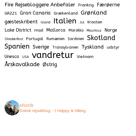
Fire Rejsebloggere Anbefaler
Færøerne
Frankrig
Grønland
Gran Canaria
GR221
Grækenland
Italien
gæsteskribent
Kroatien
Island
Jul
Lake District
Mallorca
Norge
mad
Marokko
Mauritius
Skotland
Portugal
Rumænien
Sardinien
Oktoberfest
Spanien
Tyskland
Sverige
udstyr
Transsylvanien
vandretur
Unesco
Vietnam
USA
Årskavalkade
Østrig
afootdk
Dansk rejseblog :-) Happy & Hiking