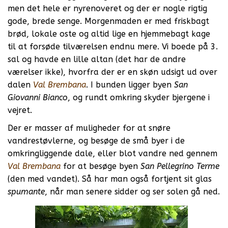
men det hele er nyrenoveret og der er nogle rigtig
gode, brede senge. Morgenmaden er med friskbagt
brød, lokale oste og altid lige en hjemmebagt kage
til at forsøde tilværelsen endnu mere. Vi boede på 3.
sal og havde en lille altan (det har de andre
værelser ikke), hvorfra der er en skøn udsigt ud over
dalen
Val Brembana
. I bunden ligger byen
San
Giovanni Bianco
, og rundt omkring skyder bjergene i
vejret.
Der er masser af muligheder for at snøre
vandrestøvlerne, og besøge de små byer i de
omkringliggende dale, eller blot vandre ned gennem
Val Brembana
for at besøge byen
San Pellegrino Terme
(den med vandet). Så har man også fortjent sit glas
spumante
, når man senere sidder og ser solen gå ned.