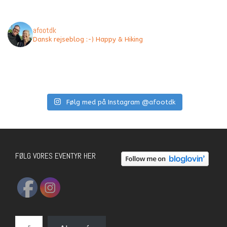
afootdk
Dansk rejseblog :-) Happy & Hiking
Følg med på Instagram @afootdk
FØLG VORES EVENTYR HER
E-mail-adresse