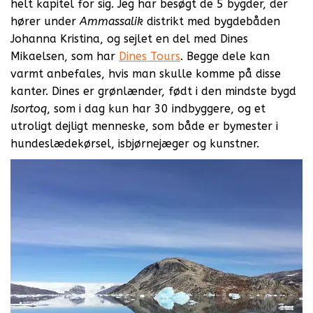
helt kapitel for sig. Jeg har besøgt de 5 bygder, der
hører under
Ammassalik
distrikt med bygdebåden
Johanna Kristina, og sejlet en del med Dines
Mikaelsen, som har
Dines Tours
. Begge dele kan
varmt anbefales, hvis man skulle komme på disse
kanter. Dines er grønlænder, født i den mindste bygd
Isortoq
, som i dag kun har 30 indbyggere, og et
utroligt dejligt menneske, som både er bymester i
hundeslædekørsel, isbjørnejæger og kunstner.