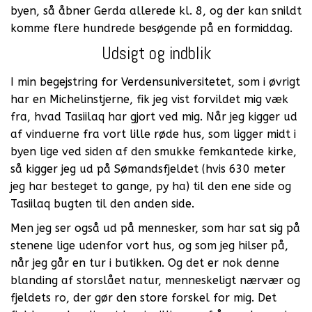
byen, så åbner Gerda allerede kl. 8, og der kan snildt
komme flere hundrede besøgende på en formiddag.
Udsigt og indblik
I min begejstring for Verdensuniversitetet, som i øvrigt
har en Michelinstjerne, fik jeg vist forvildet mig væk
fra, hvad Tasiilaq har gjort ved mig. Når jeg kigger ud
af vinduerne fra vort lille røde hus, som ligger midt i
byen lige ved siden af den smukke femkantede kirke,
så kigger jeg ud på Sømandsfjeldet (hvis 630 meter
jeg har besteget to gange, py ha) til den ene side og
Tasiilaq bugten til den anden side.
Men jeg ser også ud på mennesker, som har sat sig på
stenene lige udenfor vort hus, og som jeg hilser på,
når jeg går en tur i butikken. Og det er nok denne
blanding af storslået natur, menneskeligt nærvær og
fjeldets ro, der gør den store forskel for mig. Det