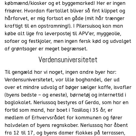
købmænd/kiosker og et byggemarked! Her er ingen
frisører. Hvordan flertallet bliver så fint klippet og
hårfarvet, er mig fortsat en gåde (mit hår trænger
kraftigt til en opstramning!). I Pilersuisoq kan man
købe alt lige fra leverpostej til APV’er, myggeolie,
sofaer og festkjoler, men ingen fersk kød og udvalget
af grøntsager er meget begrænset.
Verdensuniversitetet
Til gengæld har vi noget, ingen andre byer har:
Verdensuniversitetet, vor lille boghandel, der ud
over et mindre udvalg af bøger sælger kaffe, isvafler
(byens bedste – og eneste), børnetøj og internettid i
baglokalet. Neriussaq bestyres af Gerda, som har en
fortid som mand, har boet i Tasiilaq i 35 år, er
medlem af Erhvervsrådet for kommunen og fører
halvdelen af byens regnskaber. Neriussaq har åbent
fra 12 til 17, og byens damer flokkes på terrassen,