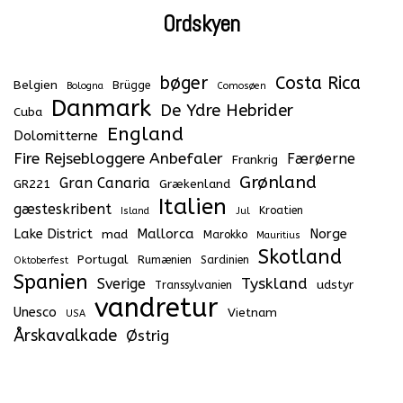
Ordskyen
bøger
Costa Rica
Belgien
Brügge
Bologna
Comosøen
Danmark
De Ydre Hebrider
Cuba
England
Dolomitterne
Fire Rejsebloggere Anbefaler
Færøerne
Frankrig
Grønland
Gran Canaria
GR221
Grækenland
Italien
gæsteskribent
Kroatien
Island
Jul
Lake District
Mallorca
Norge
mad
Marokko
Mauritius
Skotland
Portugal
Rumænien
Sardinien
Oktoberfest
Spanien
Tyskland
Sverige
udstyr
Transsylvanien
vandretur
Unesco
Vietnam
USA
Årskavalkade
Østrig