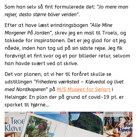
Som han selv så fint formulerede det:
“Jo mere man
rejser, desto større bliver verden”
.
Efter at have læst erindringsbogen
“Alle Mine
Morgener På Jorden”
, skrev jeg en mail til Troels, og
takkede for inspirationen. Det er jeg glad for at jeg
nåede, inden han tog ud på sin sidste rejse. Jeg fik
forøvrigt et fint svar og et par billeder retur, selvom
han havde svært ved at skrive.
Det var planen, at vi her til foråret skulle se
udstillingen
“Frihedens værksted – Kløvedal og livet
med Nordkaperen”
på
M/S Museet for Søfart
i
Helsingør. En plan der på grund af covid-19 pt. er
sparket til hjørne…