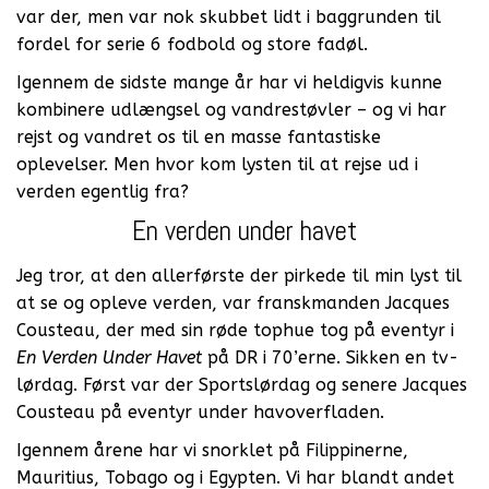
var der, men var nok skubbet lidt i baggrunden til
fordel for serie 6 fodbold og store fadøl.
Igennem de sidste mange år har vi heldigvis kunne
kombinere udlængsel og vandrestøvler – og vi har
rejst og vandret os til en masse fantastiske
oplevelser. Men hvor kom lysten til at rejse ud i
verden egentlig fra?
En verden under havet
Jeg tror, at den allerførste der pirkede til min lyst til
at se og opleve verden, var franskmanden Jacques
Cousteau, der med sin røde tophue tog på eventyr i
En Verden Under Havet
på DR i 70’erne. Sikken en tv-
lørdag. Først var der Sportslørdag og senere Jacques
Cousteau på eventyr under havoverfladen.
Igennem årene har vi snorklet på Filippinerne,
Mauritius, Tobago og i Egypten. Vi har blandt andet