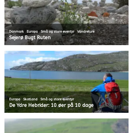
,
,
,
Danmark
Europa
Små og store eventyr
Vandreture
Sejerø Bugt Ruten
,
,
Europa
Skotland
Små og store eventyr
De Ydre Hebrider: 10 øer på 10 dage