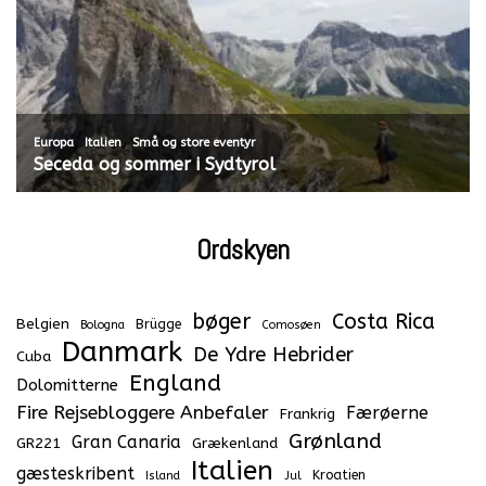
,
,
Europa
Italien
Små og store eventyr
Seceda og sommer i Sydtyrol
Ordskyen
bøger
Costa Rica
Belgien
Brügge
Bologna
Comosøen
Danmark
De Ydre Hebrider
Cuba
England
Dolomitterne
Fire Rejsebloggere Anbefaler
Færøerne
Frankrig
Grønland
Gran Canaria
GR221
Grækenland
Italien
gæsteskribent
Kroatien
Island
Jul