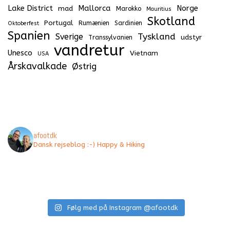
Lake District
Mallorca
Norge
mad
Marokko
Mauritius
Skotland
Portugal
Rumænien
Sardinien
Oktoberfest
Spanien
Tyskland
Sverige
udstyr
Transsylvanien
vandretur
Unesco
Vietnam
USA
Årskavalkade
Østrig
afootdk
Dansk rejseblog :-) Happy & Hiking
Følg med på Instagram @afootdk