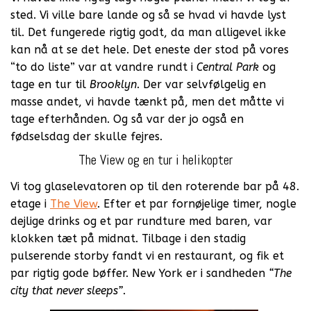
sted. Vi ville bare lande og så se hvad vi havde lyst
til. Det fungerede rigtig godt, da man alligevel ikke
kan nå at se det hele. Det eneste der stod på vores
“to do liste” var at vandre rundt i
Central Park
og
tage en tur til
Brooklyn
. Der var selvfølgelig en
masse andet, vi havde tænkt på, men det måtte vi
tage efterhånden. Og så var der jo også en
fødselsdag der skulle fejres.
The View og en tur i helikopter
Vi tog glaselevatoren op til den roterende bar på 48.
etage i
The View
. Efter et par fornøjelige timer, nogle
dejlige drinks og et par rundture med baren, var
klokken tæt på midnat. Tilbage i den stadig
pulserende storby fandt vi en restaurant, og fik et
par rigtig gode bøffer. New York er i sandheden
“The
city that never sleeps”
.