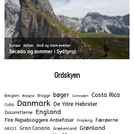
,
,
Europa
Italien
Små og store eventyr
Seceda og sommer i Sydtyrol
Ordskyen
bøger
Costa Rica
Belgien
Brügge
Bologna
Comosøen
Danmark
De Ydre Hebrider
Cuba
England
Dolomitterne
Fire Rejsebloggere Anbefaler
Færøerne
Frankrig
Grønland
Gran Canaria
GR221
Grækenland