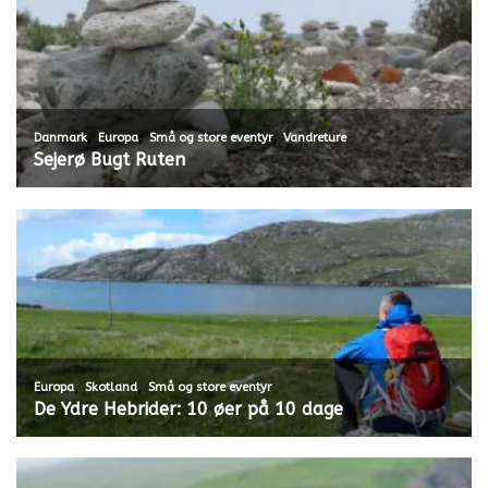
,
,
,
Danmark
Europa
Små og store eventyr
Vandreture
Sejerø Bugt Ruten
,
,
Europa
Skotland
Små og store eventyr
De Ydre Hebrider: 10 øer på 10 dage