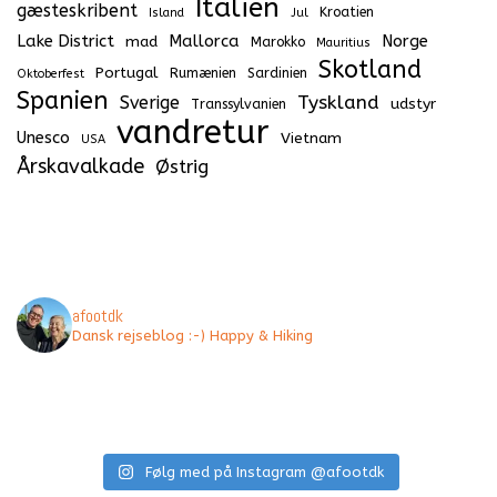
Italien
gæsteskribent
Kroatien
Island
Jul
Lake District
Mallorca
Norge
mad
Marokko
Mauritius
Skotland
Portugal
Rumænien
Sardinien
Oktoberfest
Spanien
Tyskland
Sverige
udstyr
Transsylvanien
vandretur
Unesco
Vietnam
USA
Årskavalkade
Østrig
afootdk
Dansk rejseblog :-) Happy & Hiking
Følg med på Instagram @afootdk