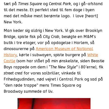
tæt på
Times Square
og
Central Park
, og i gå-afstand
til det meste. Et perfekt sted til fem dage i byen
med det måske mest berømte logo. I love [heart]
New York.
Man keder sig aldrig i New York. Vi gik over Brooklyn
Bridge, spiste fisk på
City Crab
, besøgte en M&M’s
butik i tre etager, var på opdagelse i Harlem, så
dinosaurerne på
American Museum of National
History
, kørte i subwayen, spiste burgere på
White
Castle
(som har stået på min ønskeliste, siden Beastie
Boys rappede om dem i
“The New Style”
i 80’erne), fik
street cred
for vores solbriller, vinkede til
Frihedsgudinden, nød vejret i Central Park og sad på
“den røde trappe” mens Times Square og
Broadway summede af liv.