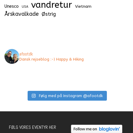
vandretur
Unesco
Vietnam
USA
Årskavalkade
Østrig
afootdk
Dansk rejseblog :-) Happy & Hiking
Følg med på Instagram @afootdk
FØLG VORES EVENTYR HER