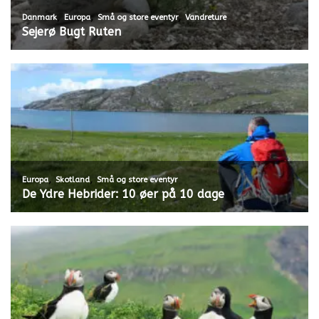
,
,
,
Danmark
Europa
Små og store eventyr
Vandreture
Sejerø Bugt Ruten
,
,
Europa
Skotland
Små og store eventyr
De Ydre Hebrider: 10 øer på 10 dage