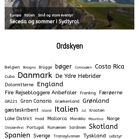
,
,
Europa
Italien
Små og store eventyr
Seceda og sommer i Sydtyrol
Ordskyen
bøger
Costa Rica
Belgien
Brügge
Bologna
Comosøen
Danmark
De Ydre Hebrider
Cuba
England
Dolomitterne
Fire Rejsebloggere Anbefaler
Færøerne
Frankrig
Grønland
Gran Canaria
GR221
Grækenland
Italien
gæsteskribent
Kroatien
Island
Jul
Lake District
Mallorca
Norge
mad
Marokko
Mauritius
Skotland
Portugal
Rumænien
Sardinien
Oktoberfest
Spanien
Tyskland
Sverige
udstyr
Transsylvanien