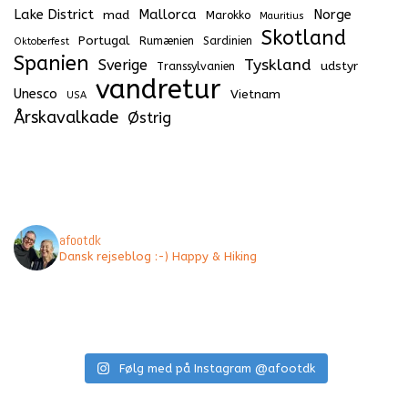
Lake District
Mallorca
Norge
mad
Marokko
Mauritius
Skotland
Portugal
Rumænien
Sardinien
Oktoberfest
Spanien
Tyskland
Sverige
udstyr
Transsylvanien
vandretur
Unesco
Vietnam
USA
Årskavalkade
Østrig
afootdk
Dansk rejseblog :-) Happy & Hiking
Følg med på Instagram @afootdk