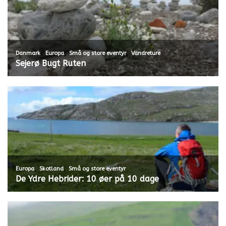
,
,
,
Danmark
Europa
Små og store eventyr
Vandreture
Sejerø Bugt Ruten
,
,
Europa
Skotland
Små og store eventyr
De Ydre Hebrider: 10 øer på 10 dage