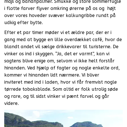
majs og bananpalmer. Smukke og store sommerfugle
i flotte farver flyver omkring ørerne på os og højt
over vores hoveder svæver kalkungribbe rundt på
udkig efter bytte.
Efter et par timer møder vi et ældre par, der er i
gang med at bygge en lille overdækket café, hvor de
blandt andet vil sælge drikkevarer til turisterne. De
vinker os ind i skyggen. “Ja, det er varmt”, kan vi
sagtens blive enige om, selvom vi ikke helt forstår
hinanden. Ved hjælp af fagter og nogle enkelte ord,
kommer vi hinanden lidt nærmere. Vi bliver
inviteret med ind i laden, hvor vi får fremvist nogle
tørrede tobaksblade. Som altid er folk utrolig søde
og rare, og til sidst vinker vi pænt farvel og går
videre.