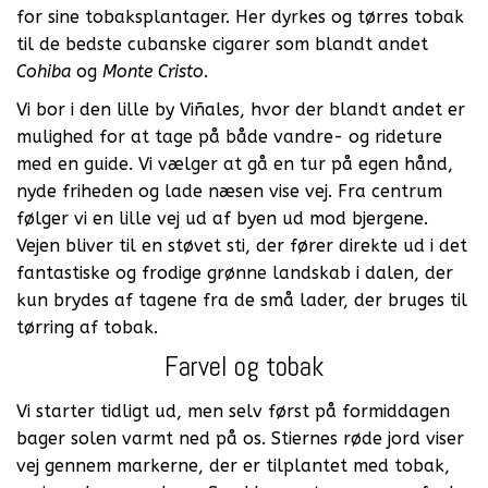
for sine tobaksplantager. Her dyrkes og tørres tobak
til de bedste cubanske cigarer som blandt andet
Cohiba
og
Monte Cristo
.
Vi bor i den lille by Viñales, hvor der blandt andet er
mulighed for at tage på både vandre- og rideture
med en guide. Vi vælger at gå en tur på egen hånd,
nyde friheden og lade næsen vise vej. Fra centrum
følger vi en lille vej ud af byen ud mod bjergene.
Vejen bliver til en støvet sti, der fører direkte ud i det
fantastiske og frodige grønne landskab i dalen, der
kun brydes af tagene fra de små lader, der bruges til
tørring af tobak.
Farvel og tobak
Vi starter tidligt ud, men selv først på formiddagen
bager solen varmt ned på os. Stiernes røde jord viser
vej gennem markerne, der er tilplantet med tobak,