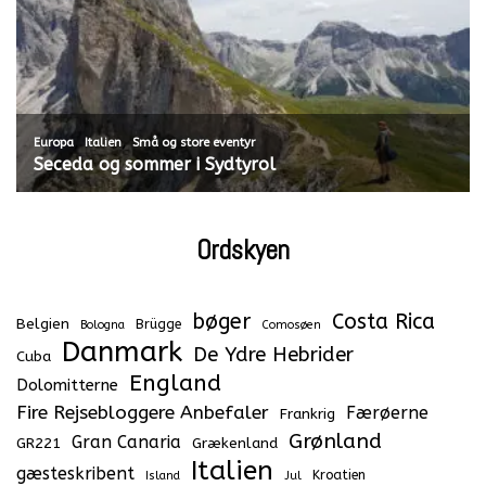
,
,
Europa
Italien
Små og store eventyr
Seceda og sommer i Sydtyrol
Ordskyen
bøger
Costa Rica
Belgien
Brügge
Bologna
Comosøen
Danmark
De Ydre Hebrider
Cuba
England
Dolomitterne
Fire Rejsebloggere Anbefaler
Færøerne
Frankrig
Grønland
Gran Canaria
GR221
Grækenland
Italien
gæsteskribent
Kroatien
Island
Jul