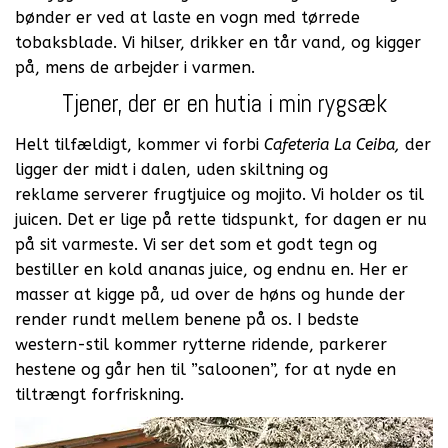
bønder er ved at laste en vogn med tørrede
tobaksblade. Vi hilser, drikker en tår vand, og kigger
på, mens de arbejder i varmen.
Tjener, der er en hutia i min rygsæk
Helt tilfældigt, kommer vi forbi
Cafeteria La Ceiba,
der
ligger der midt i dalen, uden skiltning og
reklame serverer frugtjuice og mojito. Vi holder os til
juicen. Det er lige på rette tidspunkt, for dagen er nu
på sit varmeste. Vi ser det som et godt tegn og
bestiller en kold ananas juice, og endnu en. Her er
masser at kigge på, ud over de høns og hunde der
render rundt mellem benene på os. I bedste
western-stil kommer rytterne ridende, parkerer
hestene og går hen til ”saloonen”, for at nyde en
tiltrængt forfriskning.