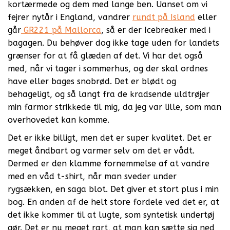
kortærmede og dem med lange ben. Uanset om vi
fejrer nytår i England, vandrer
rundt på Island
eller
går
GR221 på Mallorca
, så er der Icebreaker med i
bagagen. Du behøver dog ikke tage uden for landets
grænser for at få glæden af det. Vi har det også
med, når vi tager i sommerhus, og der skal ordnes
have eller bages snobrød. Det er blødt og
behageligt, og så langt fra de kradsende uldtrøjer
min farmor strikkede til mig, da jeg var lille, som man
overhovedet kan komme.
Det er ikke billigt, men det er super kvalitet. Det er
meget åndbart og varmer selv om det er vådt.
Dermed er den klamme fornemmelse af at vandre
med en våd t-shirt, når man sveder under
rygsækken, en saga blot. Det giver et stort plus i min
bog. En anden af de helt store fordele ved det er, at
det ikke kommer til at lugte, som syntetisk undertøj
gør. Det er nu meget rart, at man kan sætte sig ned