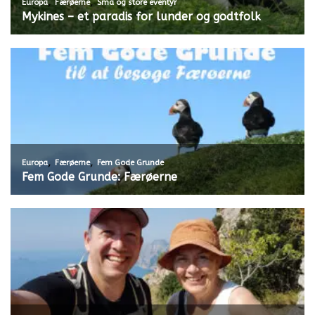
,
,
Europa
Færøerne
Små og store eventyr
Mykines – et paradis for lunder og godtfolk
,
,
Europa
Færøerne
Fem Gode Grunde
Fem Gode Grunde: Færøerne