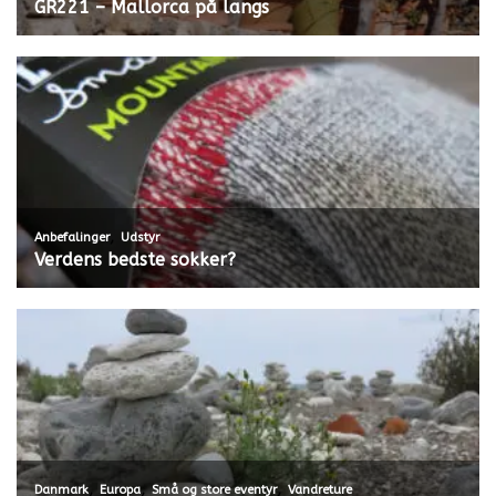
GR221 – Mallorca på langs
,
Anbefalinger
Udstyr
Verdens bedste sokker?
,
,
,
Danmark
Europa
Små og store eventyr
Vandreture