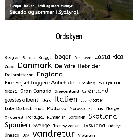
,
,
Europa
Italien
Små og store eventyr
Seceda og sommer i Sydtyrol
Ordskyen
bøger
Costa Rica
Belgien
Brügge
Bologna
Comosøen
Danmark
De Ydre Hebrider
Cuba
England
Dolomitterne
Fire Rejsebloggere Anbefaler
Færøerne
Frankrig
Grønland
Gran Canaria
GR221
Grækenland
Italien
gæsteskribent
Kroatien
Island
Jul
Lake District
Mallorca
Norge
mad
Marokko
Mauritius
Skotland
Portugal
Rumænien
Sardinien
Oktoberfest
Spanien
Tyskland
Sverige
udstyr
Transsylvanien
vandretur
Unesco
Vietnam
USA