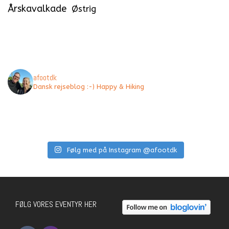
Årskavalkade
Østrig
afootdk
Dansk rejseblog :-) Happy & Hiking
Følg med på Instagram @afootdk
FØLG VORES EVENTYR HER