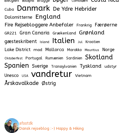
Belgien
Brügge
Bologna
Comosøen
Danmark
De Ydre Hebrider
Cuba
England
Dolomitterne
Fire Rejsebloggere Anbefaler
Færøerne
Frankrig
Grønland
Gran Canaria
GR221
Grækenland
Italien
gæsteskribent
Kroatien
Island
Jul
Lake District
Mallorca
Norge
mad
Marokko
Mauritius
Skotland
Portugal
Rumænien
Sardinien
Oktoberfest
Spanien
Tyskland
Sverige
udstyr
Transsylvanien
vandretur
Unesco
Vietnam
USA
Årskavalkade
Østrig
afootdk
Dansk rejseblog :-) Happy & Hiking