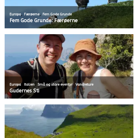
,
,
Europa
Færøerne
Fem Gode Grunde
Fem Gode Grunde: Færøerne
,
,
,
Europa
Italien
Små og store eventyr
Vandreture
Gudernes Sti