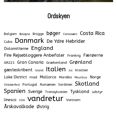
Ordskyen
bøger
Costa Rica
Belgien
Brügge
Bologna
Comosøen
Danmark
De Ydre Hebrider
Cuba
England
Dolomitterne
Fire Rejsebloggere Anbefaler
Færøerne
Frankrig
Grønland
Gran Canaria
GR221
Grækenland
Italien
gæsteskribent
Kroatien
Island
Jul
Lake District
Mallorca
Norge
mad
Marokko
Mauritius
Skotland
Portugal
Rumænien
Sardinien
Oktoberfest
Spanien
Tyskland
Sverige
udstyr
Transsylvanien
vandretur
Unesco
Vietnam
USA
Årskavalkade
Østrig