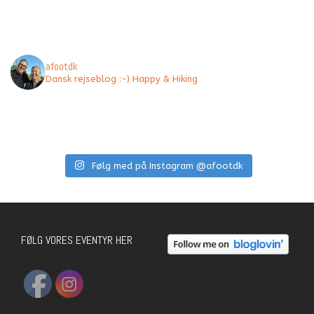
afootdk
Dansk rejseblog :-) Happy & Hiking
Følg med på Instagram @afootdk
FØLG VORES EVENTYR HER