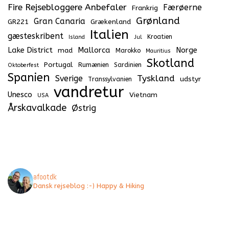
Fire Rejsebloggere Anbefaler
Færøerne
Frankrig
Grønland
Gran Canaria
GR221
Grækenland
Italien
gæsteskribent
Kroatien
Island
Jul
Lake District
Mallorca
Norge
mad
Marokko
Mauritius
Skotland
Portugal
Rumænien
Sardinien
Oktoberfest
Spanien
Tyskland
Sverige
udstyr
Transsylvanien
vandretur
Unesco
Vietnam
USA
Årskavalkade
Østrig
afootdk
Dansk rejseblog :-) Happy & Hiking