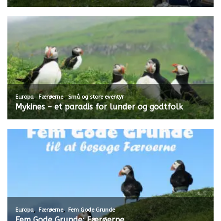
,
,
Europa
Færøerne
Små og store eventyr
Mykines – et paradis for lunder og godtfolk
,
,
Europa
Færøerne
Fem Gode Grunde
Fem Gode Grunde: Færøerne