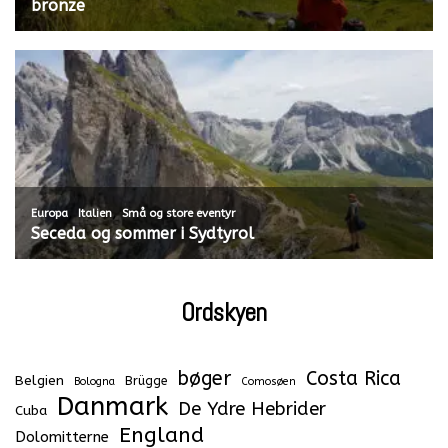
bronze
,
,
Europa
Italien
Små og store eventyr
Seceda og sommer i Sydtyrol
Ordskyen
bøger
Costa Rica
Belgien
Brügge
Bologna
Comosøen
Danmark
De Ydre Hebrider
Cuba
England
Dolomitterne