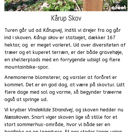
Kårup Skov
Turen går ud ad
Kårupvej
, indtil vi drejer fra og går
ind i skoven.
Kårup skov
er statsejet, dækker 167
hektar, og er meget varieret. Ud over diversiteten af
træer og et kuperet terræn, er der både gravehøje,
en shelterplads med en forrygende udsigt og flere
mountainbike-spor.
Anemonerne blomsterer, og varsler at foråret er
kommet. Det er en god dag, at være på skovtur. Lidt
flere dage med sol og varme, så begynder træerne
også at springe ud.
Vi krydser
Vindekilde Strandvej
, og skoven hedder nu
Næsskoven
. Snart viger skoven lige så stille for et
stort sommerhus-område, hvor vi både ser en
bogfinke og en langdysse. Et par steder langs vejen,