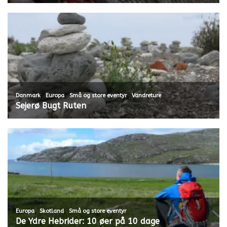
,
,
,
Danmark
Europa
Små og store eventyr
Vandreture
Sejerø Bugt Ruten
,
,
Europa
Skotland
Små og store eventyr
De Ydre Hebrider: 10 øer på 10 dage