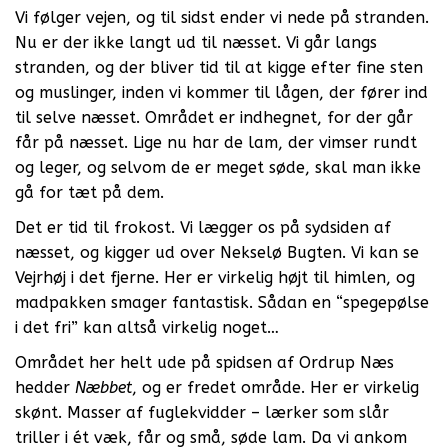
Vi følger vejen, og til sidst ender vi nede på stranden.
Nu er der ikke langt ud til næsset. Vi går langs
stranden, og der bliver tid til at kigge efter fine sten
og muslinger, inden vi kommer til lågen, der fører ind
til selve næsset. Området er indhegnet, for der går
får på næsset. Lige nu har de lam, der vimser rundt
og leger, og selvom de er meget søde, skal man ikke
gå for tæt på dem.
Det er tid til frokost. Vi lægger os på sydsiden af
næsset, og kigger ud over Nekselø Bugten. Vi kan se
Vejrhøj i det fjerne. Her er virkelig højt til himlen, og
madpakken smager fantastisk. Sådan en “spegepølse
i det fri” kan altså virkelig noget…
Området her helt ude på spidsen af Ordrup Næs
hedder
Næbbet
, og er fredet område. Her er virkelig
skønt. Masser af fuglekvidder – lærker som slår
triller i ét væk, får og små, søde lam. Da vi ankom