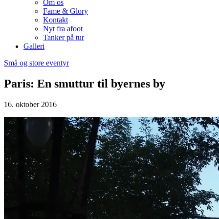
Om os
Fame & Glory
Kontakt
Nyt fra afoot
Tanker på tur
Galleri
Små og store eventyr
Paris: En smuttur til byernes by
16. oktober 2016