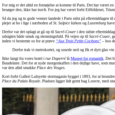
For mig er det altid en fornøjelse at komme til Paris. Det har været e
besøger den, ikke har travlt. For jeg har været forbi Eiffeltårnet, Tri
Så da jeg og to gode venner landede i Paris sidst på eftermiddagen til
plejer at bo i lige i nærheden af
St. Sulpice
kirken og
Luxemburg
haven
Derfor var det oplagt at gå op til
Sacré-Couer
i den sidste eftermiddags
udsigten både smuk og stemningsfuld. På vejen op til
Sacré-Couer
, g
inden vi bestemte os for at prøve
“Aux Trois Petits Cochons”
– hos de
Derfor trak vi metrokortet, og susede ned og fik et dyrt glas vin 
Ikke langt fra vores hotel i
rue Duperré
lå
Museet for romantik
. Det b
Baudelaire. Det for at nyde morgenkaffen i den dejlige have, som muse
var den altid smukke
Place des Vosges
.
Kort forbi Galleri Lafayette stormagasin bygget i 1893, for at beundre
Place du Palais Royale
. Pladsen ligger lidt gemt bag Louvre, med si