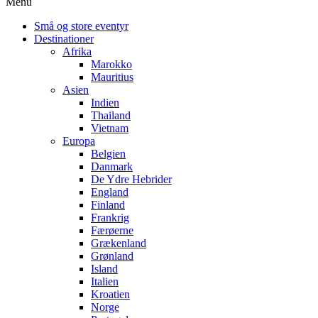
Menu
Små og store eventyr
Destinationer
Afrika
Marokko
Mauritius
Asien
Indien
Thailand
Vietnam
Europa
Belgien
Danmark
De Ydre Hebrider
England
Finland
Frankrig
Færøerne
Grækenland
Grønland
Island
Italien
Kroatien
Norge