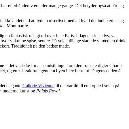
jeg har efterhånden været der mange gange. Det betyder også at når jeg
. Ikke andet end at nyde pariserlivet med alt hvad det indebærer. Jeg
lle
i Montmartre.
g en fantastisk udsigt ud over hele Paris. I dagens sidste lys, var
 hvor vi kunne spise, senere. På vejen tilbage startede vi med en drink,
sekort. Traditionelt på den bedste måde.
e – det var ikke for at se udstillingen om den franske digter Charles
eret, og en zik zak rute gennem byen blev bestemt. Dagens endemål
 det elegante
Gallerie Vivienne
til det var tid til en kop té i solen på
den moderne kunst og
Palais Royal
.