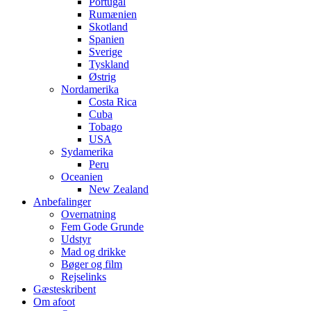
Portugal
Rumænien
Skotland
Spanien
Sverige
Tyskland
Østrig
Nordamerika
Costa Rica
Cuba
Tobago
USA
Sydamerika
Peru
Oceanien
New Zealand
Anbefalinger
Overnatning
Fem Gode Grunde
Udstyr
Mad og drikke
Bøger og film
Rejselinks
Gæsteskribent
Om afoot