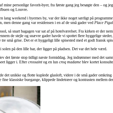
n af mine personlige favorit-byer, fra første gang jeg besøgte den – og 
umfbuen og Louvre.
 en lang weekend i byernes by, var der ikke noget særligt på programmet
, men denne gang var residensen i en af de små gader ved
Place Piga
sol, så snart bagagen var sat af på hotelværelset. Fra kirken er der nemli
ennem de stejle og snævre gader havde vi spottet flere hyggelige steder,
 tre små grise. Det er et hyggeligt lille spisested med et godt fransk spi
i solen på den lille bar, der ligger på pladsen. Det var det hele værd.
lev det første stop tidligt næste formiddag. Jeg indrømmer med det samm
et ligger i. Efter
crossaint
og en lun
croq madame
blev kortet konsult
de det unikke og flotte kuplede glasloft, videre i de små gader omkring
ne fine klassiske buegange, klippede lindetræer og kontrasten mellem 