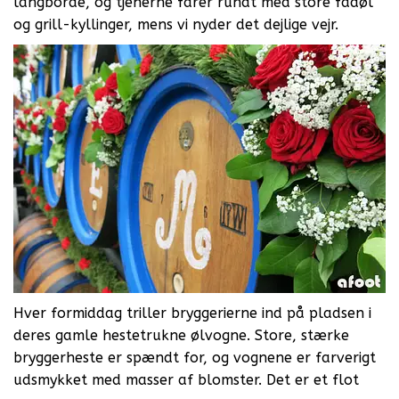
langborde, og tjenerne farer rundt med store fadøl
og grill-kyllinger, mens vi nyder det dejlige vejr.
Hver formiddag triller bryggerierne ind på pladsen i
deres gamle hestetrukne ølvogne. Store, stærke
bryggerheste er spændt for, og vognene er farverigt
udsmykket med masser af blomster. Det er et flot