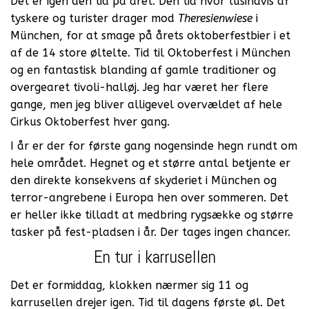
Det er igen den tid på året. Den tid hvor tusindvis af
tyskere og turister drager mod
Theresienwiese
i
München, for at smage på årets oktoberfestbier i et
af de 14 store øltelte. Tid til Oktoberfest i München
og en fantastisk blanding af gamle traditioner og
overgearet tivoli-halløj. Jeg har været her flere
gange, men jeg bliver alligevel overvældet af hele
Cirkus Oktoberfest hver gang.
I år er der for første gang nogensinde hegn rundt om
hele området. Hegnet og et større antal betjente er
den direkte konsekvens af skyderiet i München og
terror-angrebene i Europa hen over sommeren. Det
er heller ikke tilladt at medbring rygsække og større
tasker på fest-pladsen i år. Der tages ingen chancer.
En tur i karrusellen
Det er formiddag, klokken nærmer sig 11 og
karrusellen drejer igen. Tid til dagens første øl. Det