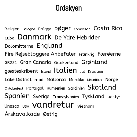
Ordskyen
bøger
Costa Rica
Belgien
Brügge
Bologna
Comosøen
Danmark
De Ydre Hebrider
Cuba
England
Dolomitterne
Fire Rejsebloggere Anbefaler
Færøerne
Frankrig
Grønland
Gran Canaria
GR221
Grækenland
Italien
gæsteskribent
Kroatien
Island
Jul
Lake District
Mallorca
Norge
mad
Marokko
Mauritius
Skotland
Portugal
Rumænien
Sardinien
Oktoberfest
Spanien
Tyskland
Sverige
udstyr
Transsylvanien
vandretur
Unesco
Vietnam
USA
Årskavalkade
Østrig