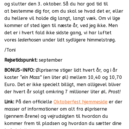
og slutter den 3. oktober. Så du har god tid til
at bestemme dig for, om du skal se hvad det er, eller
du hellere vil holde dig langt, langt væk. Om vi lige
kommer af sted igen til næste år, ved jeg ikke. Men
det er i hvert fald ikke sidste gang, vi har luftet
vores
lederhosen
under lidt sydligere himmelstrøg.
/Toni
Rejsetidspunkt:
september
BONUS-INFO:
Ølpriserne stiger lidt hvert år, og i år
koster
“ein Mass”
(en liter øl) mellem 10,40 og 10,70
Euro. Det er ikke specielt billigt, men alligevel bliver
der hvert år solgt omkring 7 millioner liter øl.
Prost!
Link:
På den officielle
Oktoberfest hjemmeside
er der
masser af informationer om alt fra ølpriserne
(gennem årene) og vejrudsigten til hvordan du
kommer frem til pladsen og hvordan du sætter dine