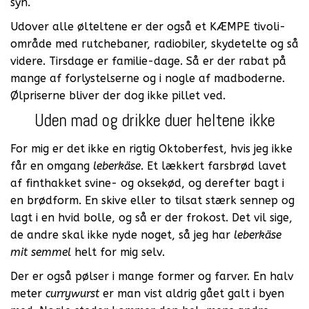
syn.
Udover alle ølteltene er der også et KÆMPE tivoli-
område med rutchebaner, radiobiler, skydetelte og så
videre. Tirsdage er familie-dage. Så er der rabat på
mange af forlystelserne og i nogle af madboderne.
Ølpriserne bliver der dog ikke pillet ved.
Uden mad og drikke duer heltene ikke
For mig er det ikke en rigtig Oktoberfest, hvis jeg ikke
får en omgang
leberkäse
. Et lækkert farsbrød lavet
af finthakket svine- og oksekød, og derefter bagt i
en brødform. En skive eller to tilsat stærk sennep og
lagt i en hvid bolle, og så er der frokost. Det vil sige,
de andre skal ikke nyde noget, så jeg har
leberkäse
mit semmel
helt for mig selv.
Der er også pølser i mange former og farver. En halv
meter
currywurst
er man vist aldrig gået galt i byen