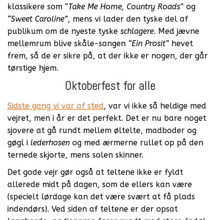
klassikere som “
Take Me Home, Country Roads
” og
“Sweet Caroline”
, mens vi lader den tyske del af
publikum om de nyeste tyske
schlagere
. Med jævne
mellemrum blive skåle-sangen
“Ein Prosit”
hevet
frem, så de er sikre på, at der ikke er nogen, der går
tørstige hjem.
Oktoberfest for alle
Sidste gang vi var af sted
, var vi ikke så heldige med
vejret, men i år er det perfekt. Det er nu bare noget
sjovere at gå rundt mellem øltelte, madboder og
gøgl i
lederhosen
og med ærmerne rullet op på den
ternede skjorte, mens solen skinner.
Det gode vejr gør også at teltene ikke er fyldt
allerede midt på dagen, som de ellers kan være
(specielt lørdage kan det være svært at få plads
indendørs). Ved siden af teltene er der opsat