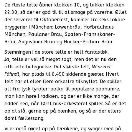
De fleste telte åbner klokken 10, og lukker klokken
22.30, så der er god til til at smage på varerne. Øllet
der serveres til Oktoberfest, kommer fra seks lokale
bryggerier i München: Löwenbräu, Hofbräuhaus
München, Paulaner Bräu, Spaten-Franziskaner-
Bräu, Augustiner Bräu og Hacker-Pschorr Bräu.
Stemningen i de store telte er helt fantastisk.
Ja, telte er vel så meget sagt, men det er nu den
officielle betegnelse. Det største telt,
Winzerer
Fähndl
, har plads til 8.450 siddende gæster. Hvert
telt har et eller flere orkestre tilknyttet. De spiller
alt fra tysk tyroler-polka til populære popnumre,
man kan høre i radioen, og der er ikke mange, der
sidder ned, når først hus-orkesteret spiller. Så er det
op at stå, gerne op på bænken, og så er der ellers
dømt fællessang.
Vi er også røget op på bænkene, og synger med på