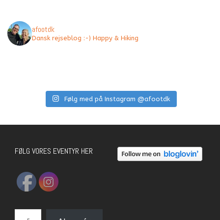
afootdk
Dansk rejseblog :-) Happy & Hiking
Følg med på Instagram @afootdk
FØLG VORES EVENTYR HER
E-mail-adresse