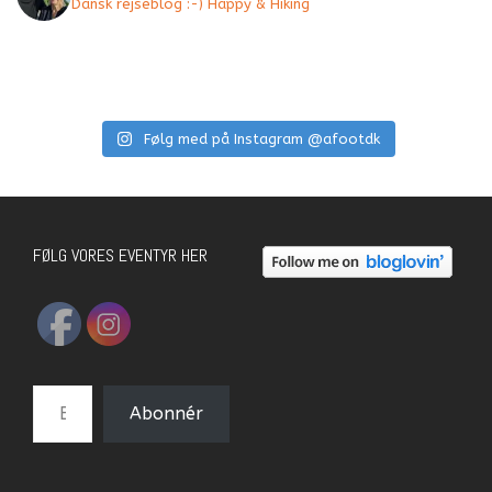
Dansk rejseblog :-) Happy & Hiking
Følg med på Instagram @afootdk
FØLG VORES EVENTYR HER
E-mail-adresse
Abonnér