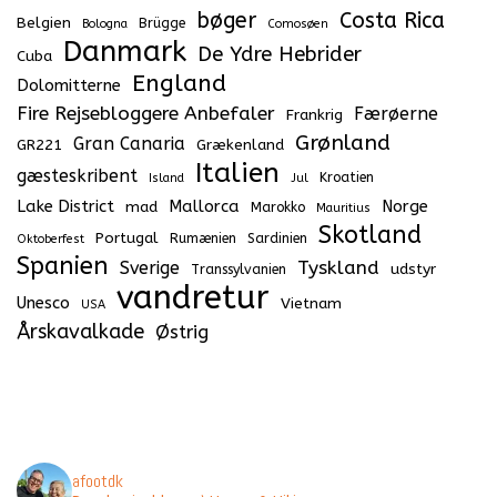
bøger
Costa Rica
Belgien
Brügge
Bologna
Comosøen
Danmark
De Ydre Hebrider
Cuba
England
Dolomitterne
Fire Rejsebloggere Anbefaler
Færøerne
Frankrig
Grønland
Gran Canaria
GR221
Grækenland
Italien
gæsteskribent
Kroatien
Island
Jul
Lake District
Mallorca
Norge
mad
Marokko
Mauritius
Skotland
Portugal
Rumænien
Sardinien
Oktoberfest
Spanien
Tyskland
Sverige
udstyr
Transsylvanien
vandretur
Unesco
Vietnam
USA
Årskavalkade
Østrig
afootdk