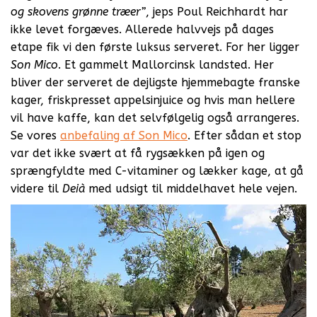
og skovens grønne træer”
, jeps Poul Reichhardt har
ikke levet forgæves. Allerede halvvejs på dages
etape fik vi den første luksus serveret. For her ligger
Son Mico
. Et gammelt Mallorcinsk landsted. Her
bliver der serveret de dejligste hjemmebagte franske
kager, friskpresset appelsinjuice og hvis man hellere
vil have kaffe, kan det selvfølgelig også arrangeres.
Se vores
anbefaling af Son Mico
. Efter sådan et stop
var det ikke svært at få rygsækken på igen og
sprængfyldte med C-vitaminer og lækker kage, at gå
videre til
Deià
med udsigt til middelhavet hele vejen.