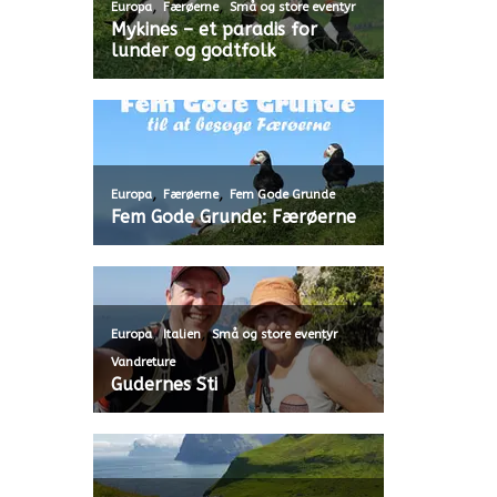
,
,
Europa
Færøerne
Små og store eventyr
Mykines – et paradis for
lunder og godtfolk
,
,
Europa
Færøerne
Fem Gode Grunde
Fem Gode Grunde: Færøerne
,
,
,
Europa
Italien
Små og store eventyr
Vandreture
Gudernes Sti