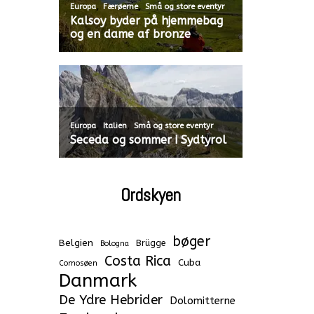
,
,
Europa
Færøerne
Små og store eventyr
Kalsoy byder på hjemmebag
og en dame af bronze
,
,
Europa
Italien
Små og store eventyr
Seceda og sommer i Sydtyrol
Ordskyen
bøger
Belgien
Brügge
Bologna
Costa Rica
Cuba
Comosøen
Danmark
De Ydre Hebrider
Dolomitterne