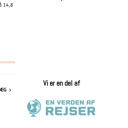
å 14,8
 kommentar
Vi er en del af
LÆG