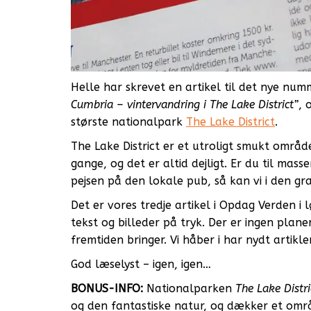
Helle har skrevet en artikel til det nye nu
Cumbria – vintervandring i The Lake District”
, 
største nationalpark
The Lake District
.
The Lake District er et utroligt smukt områ
gange, og det er altid dejligt. Er du til mas
pejsen på den lokale pub, så kan vi i den gr
Det er vores tredje artikel i Opdag Verden i l
tekst og billeder på tryk. Der er ingen plane
fremtiden bringer. Vi håber i har nydt artikle
God læselyst – igen, igen…
BONUS-INFO:
Nationalparken
The Lake Distri
og den fantastiske natur, og dækker et omr