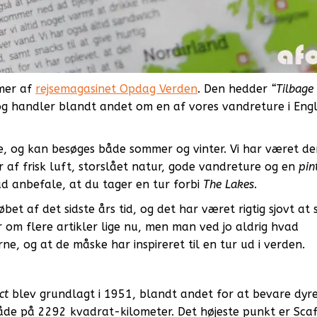
mmer af
rejsemagasinet Opdag Verden
. Den hedder
“Tilbage 
og handler blandt andet om en af vores vandreture i Eng
de, og kan besøges både sommer og vinter. Vi har været de
ser af frisk luft, storslået natur, gode vandreture og en
pin
ad anbefale, at du tager en tur forbi
The Lakes
.
øbet af det sidste års tid, og det har været rigtig sjovt at 
r om flere artikler lige nu, men man ved jo aldrig hvad
rne, og at de måske har inspireret til en tur ud i verden.
ct
blev grundlagt i 1951, blandt andet for at bevare dyre
åde på 2292 kvadrat-kilometer. Det højeste punkt er Scaf