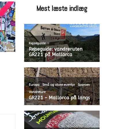
Mest læste indlæg
Rejseguide
Rejseguide: vandreruten
GR221 på Mallorca
,
,
,
Europa
Små og store eventyr
Spanien
Vandreture
GR221 – Mallorca på langs