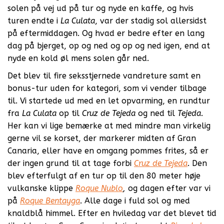
solen på vej ud på tur og nyde en kaffe, og hvis
turen endte i
La Culata
, var der stadig sol allersidst
på eftermiddagen. Og hvad er bedre efter en lang
dag på bjerget, op og ned og op og ned igen, end at
nyde en kold øl mens solen går ned.
Det blev til fire seksstjernede vandreture samt en
bonus-tur uden for kategori, som vi vender tilbage
til. Vi startede ud med en let opvarming, en rundtur
fra
La Culata
op til
Cruz de Tejeda
og ned til
Tejeda
.
Her kan vi lige bemærke at med mindre man virkelig
gerne vil se korset, der markerer midten af Gran
Canaria, eller have en omgang pommes frites, så er
der ingen grund til at tage forbi
Cruz de Tejeda
. Den
blev efterfulgt af en tur op til den 80 meter høje
vulkanske klippe
Roque Nublo
,
og dagen efter var vi
på
Roque Bentayga
. Alle dage i fuld sol og med
knaldblå himmel. Efter en hviledag var det blevet tid