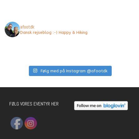
afootdk
Dansk rejseblog :-) Happy & Hiking
Følg med på Instagram @afootdk
FØLG VORES EVENTYR HER