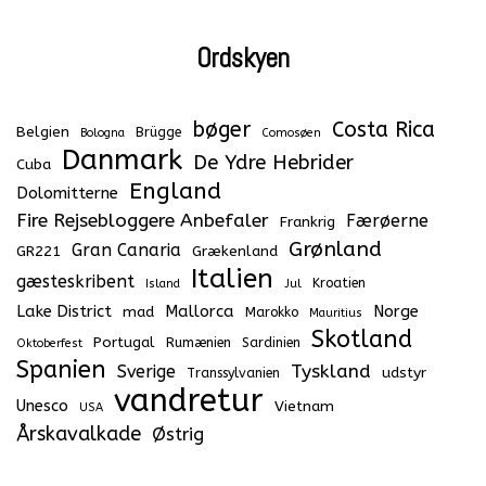
Ordskyen
bøger
Costa Rica
Belgien
Brügge
Bologna
Comosøen
Danmark
De Ydre Hebrider
Cuba
England
Dolomitterne
Fire Rejsebloggere Anbefaler
Færøerne
Frankrig
Grønland
Gran Canaria
GR221
Grækenland
Italien
gæsteskribent
Kroatien
Island
Jul
Lake District
Mallorca
Norge
mad
Marokko
Mauritius
Skotland
Portugal
Rumænien
Sardinien
Oktoberfest
Spanien
Tyskland
Sverige
udstyr
Transsylvanien
vandretur
Unesco
Vietnam
USA
Årskavalkade
Østrig