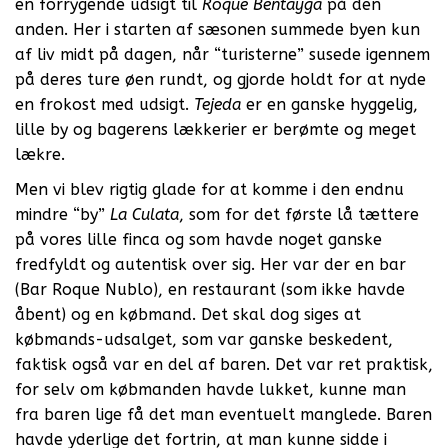
en forrygende udsigt til
Roque Bentayga
på den
anden. Her i starten af sæsonen summede byen kun
af liv midt på dagen, når “turisterne” susede igennem
på deres ture øen rundt, og gjorde holdt for at nyde
en frokost med udsigt.
Tejeda
er en ganske hyggelig,
lille by og bagerens lækkerier er berømte og meget
lækre.
Men vi blev rigtig glade for at komme i den endnu
mindre “by”
La Culata
, som for det første lå tættere
på vores lille finca og som havde noget ganske
fredfyldt og autentisk over sig. Her var der en bar
(Bar Roque Nublo), en restaurant (som ikke havde
åbent) og en købmand. Det skal dog siges at
købmands-udsalget, som var ganske beskedent,
faktisk også var en del af baren. Det var ret praktisk,
for selv om købmanden havde lukket, kunne man
fra baren lige få det man eventuelt manglede. Baren
havde yderlige det fortrin, at man kunne sidde i