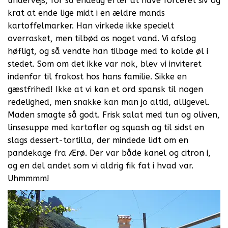
undervejs, for så endelig efter at have forceret siv og
krat at ende lige midt i en ældre mands
kartoffelmarker. Han virkede ikke specielt
overrasket, men tilbød os noget vand. Vi afslog
høfligt, og så vendte han tilbage med to kolde øl i
stedet. Som om det ikke var nok, blev vi inviteret
indenfor til frokost hos hans familie. Sikke en
gæstfrihed! Ikke at vi kan et ord spansk til nogen
redelighed, men snakke kan man jo altid, alligevel.
Maden smagte så godt. Frisk salat med tun og oliven,
linsesuppe med kartofler og squash og til sidst en
slags dessert-tortilla, der mindede lidt om en
pandekage fra Ærø. Der var både kanel og citron i,
og en del andet som vi aldrig fik fat i hvad var.
Uhmmmm!