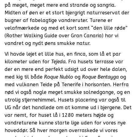
på meget, meget mere end strande og sangria.
Midten af øen er et stort bjergrigt naturreservat der
bugner af fabelagtige vandreruter. Turene er
velafmærkede og med et kort samt “den lille røde”
(Rother Walking Guide over Gran Canaria) har vi
vandret og nydt øens smukke natur.
Vi havde lejet et lille hus, en finca, som lå et par
kilometer uden for
Tejeda
. Fra husets terrasse var
der en mere end perfekt udsigt ud over hele dalen,
med kig til både
Roque Nublo
og
Roque Bentayga
og
med vulkanen Teide på Tenerife i horisonten. Herfra
nød vi også nogle meget smukke solnedgange, og en
utrolig stjernehimmel. Husets placering var også til
UG når det handlede om at komme ud i bjergene. Det
var nemt, for huset lå i 1280 meters højde og
vandreturene kunne starte lige uden for vores nye
hoveddør. Så hver morgen overraskede vi vores