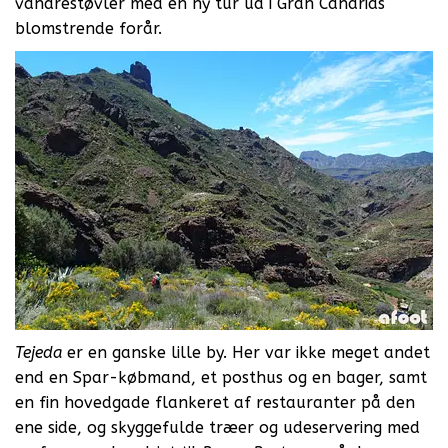
vandrestøvler med en ny tur ud i Gran Canarias
blomstrende forår.
Tejeda
er en ganske lille by. Her var ikke meget andet
end en Spar-købmand, et posthus og en bager, samt
en fin hovedgade flankeret af restauranter på den
ene side, og skyggefulde træer og udeservering med