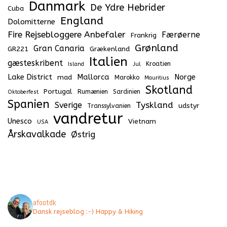
Danmark
De Ydre Hebrider
Cuba
England
Dolomitterne
Fire Rejsebloggere Anbefaler
Færøerne
Frankrig
Grønland
Gran Canaria
GR221
Grækenland
Italien
gæsteskribent
Kroatien
Island
Jul
Lake District
Mallorca
Norge
mad
Marokko
Mauritius
Skotland
Portugal
Rumænien
Sardinien
Oktoberfest
Spanien
Tyskland
Sverige
udstyr
Transsylvanien
vandretur
Unesco
Vietnam
USA
Årskavalkade
Østrig
afootdk
Dansk rejseblog :-) Happy & Hiking