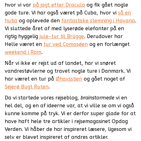
hvor vi var
på jagt efter Dracula
og fik gået nogle
gode ture. Vi har også været på Cuba, hvor vi
så en
hutia
og oplevede den
fantastiske stemning i Havana
.
Vi sluttede året af med lyserøde elefanter på en
rigtig hyggelig
jule-tur til Brügge
. Derudover har
Helle været en
tur ved Comosøen
og en forlænget
weekend i Rom
.
Når vi ikke er rejst ud af landet, har vi snøret
vandrestøvlerne og travet nogle ture i Danmark. Vi
har været en tur på
Øhavsstien
og gået noget af
Sejerø Bugt Ruten
.
Da vi startede vores rejseblog,
brainstormede
vi en
hel del, og en af ideerne var, at vi ville se om vi også
kunne komme på tryk. Vi er derfor super glade for at
have haft hele tre artikler i rejsemagasinet Opdag
Verden. Vi håber de har inspireret læsere, ligesom vi
selv er blevet inspireret af andres artikler.