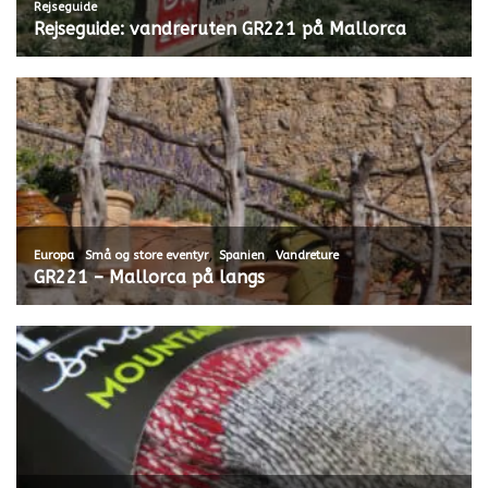
Rejseguide
Rejseguide: vandreruten GR221 på Mallorca
,
,
,
Europa
Små og store eventyr
Spanien
Vandreture
GR221 – Mallorca på langs