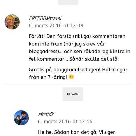
FREEDOMtravel
6. marts 2016 at 12:08
Förlåt! Den första (riktiga) kommentaren
kom inte fram (när jag skrev vår
bloggadress)… och sen råkade jag klistra in
fel kommentar… Såhär skulle det stå:
Grattis på bloggfödelsedagen! Hälsningar
från en 7-åring!
BESVAR
afootdk
6. marts 2016 at 12:16
He he. Sådan kan det gå. Vi siger